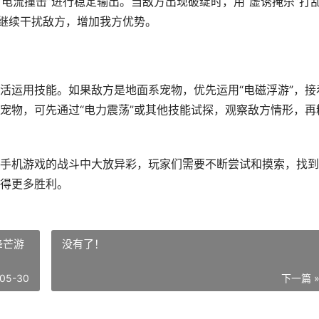
“电流撞击”进行稳定输出。当敌方出现破绽时，用“虚诱掩杀”打
，继续干扰敌方，增加我方优势。
活运用技能。如果敌方是地面系宠物，优先运用“电磁浮游”，接
宠物，可先通过“电力震荡”或其他技能试探，观察敌方情形，再
手机游戏的战斗中大放异彩，玩家们需要不断尝试和摸索，找到
得更多胜利。
锋芒游
没有了！
05-30
下一篇 