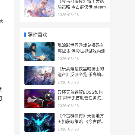
《今古群侠传》情圣大结
局策略 今古群侠传 steam
2026-05-28
大
猜你喜欢
，
乱涂彩世界游戏兑换码有
哪些 乱涂彩世界游戏内测
2026-05-23
《乐高蝙蝠侠黑暗骑士的
遗产》反派全览 乐高蝙蝠
侠动画
2026-05-23
扰
异环无首铁驭BOSS如何
打 异环无首铁驭任务怎么
可
做
2026-05-23
《今古群侠传》天圆地方
玉扣获取策略 《今古群侠
传》新角色加点推荐
2026-05-23