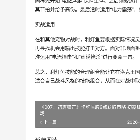
同样先开始“电磁浮游”保障生存。之后频繁运用
其节拍并给予高伤。最后适时运用“电力震荡”
实战运用
在和其他宠物对战时，利灯鱼要根据实际情况灵
再寻找机会用输出技能打击对方。面对非地面系
准运用“电流撞击”和“虚诱掩杀”进行要命一击。
总之，利灯鱼技能的合理组合能让它在洛克王国
适合自己战斗风格的技能组合，从而在对战中取
《007：初露锋芒》卡牌盾牌9点获取策略 初露
戏
« 上一篇
2026-