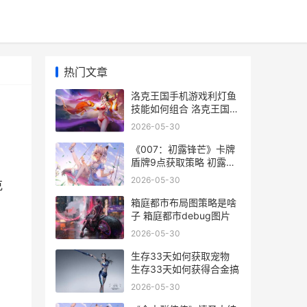
热门文章
洛克王国手机游戏利灯鱼
技能如何组合 洛克王国手
机游戏怎么玩
2026-05-30
《007：初露锋芒》卡牌
盾牌9点获取策略 初露锋
芒游戏
2026-05-30
克
箱庭都市布局图策略是啥
子 箱庭都市debug图片
2026-05-30
生存33天如何获取宠物
生存33天如何获得合金搞
2026-05-30