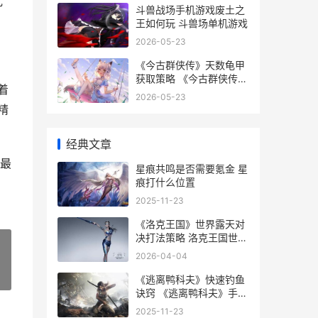
乱
斗兽战场手机游戏废土之
王如何玩 斗兽场单机游戏
2026-05-23
《今古群侠传》天数龟甲
获取策略 《今古群侠传》
着
有哪些隐藏任务?
2026-05-23
精
经典文章
最
星痕共鸣是否需要氪金 星
痕打什么位置
2025-11-23
《洛克王国》世界露天对
决打法策略 洛克王国世界
wiki
2026-04-04
»
《逃离鸭科夫》快速钓鱼
诀窍 《逃离鸭科夫》手机
安装教程
2025-11-23