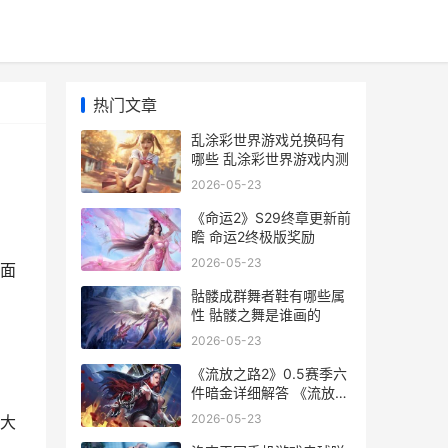
热门文章
乱涂彩世界游戏兑换码有
哪些 乱涂彩世界游戏内测
2026-05-23
《命运2》S29终章更新前
瞻 命运2终极版奖励
2026-05-23
面
骷髅成群舞者鞋有哪些属
性 骷髅之舞是谁画的
2026-05-23
《流放之路2》0.5赛季六
件暗金详细解答 《流放之
路2》编年史
2026-05-23
大