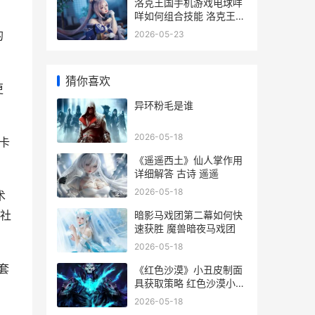
洛克王国手机游戏电球咩
咩如何组合技能 洛克王国
手游最新版
的
2026-05-23
猜你喜欢
更
异环粉毛是谁
2026-05-18
卡
《遥遥西土》仙人掌作用
详细解答 古诗 遥遥
2026-05-18
术
社
暗影马戏团第二幕如何快
速获胜 魔兽暗夜马戏团
2026-05-18
套
《红色沙漠》小丑皮制面
具获取策略 红色沙漠小地
图不显示敌人
2026-05-18