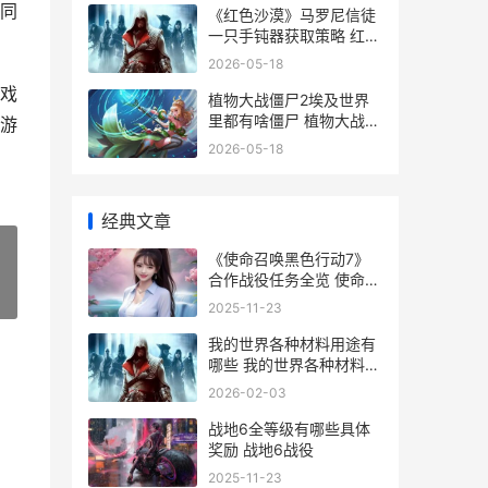
同
《红色沙漠》马罗尼信徒
一只手钝器获取策略 红色
沙漠马受伤了
2026-05-18
戏
植物大战僵尸2埃及世界
里都有啥僵尸 植物大战僵
游
尸2下载
2026-05-18
经典文章
《使命召唤黑色行动7》
合作战役任务全览 使命召
»
唤黑色行动7剧情模式
2025-11-23
我的世界各种材料用途有
哪些 我的世界各种材料抗
爆
2026-02-03
战地6全等级有哪些具体
奖励 战地6战役
2025-11-23