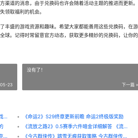
方渠道的消息，由于兑换码也许会随着活动主题的推进而更新。
失领取福利的机会。
了丰盛的游戏资源和趣味。希望大家都能善用这些兑换码，在游
全球。记得时常留意官方动态，获取更多精妙的兑换码，让你的
没有了！
-05-23
下一篇 
乱涂彩世界游戏兑换码有哪些 乱涂彩世界游戏内测
《命运2》S29终章更新前瞻 命运2终极版奖励
的
《流放之路2》0.5赛季六件暗金详细解答 《流放之路2》编年史
洛克王国手机游戏电球咩咩如何组合技能 洛克王国手游最新版
《今古群侠传》踏雪无痕获取策略 今古群侠传发售日期