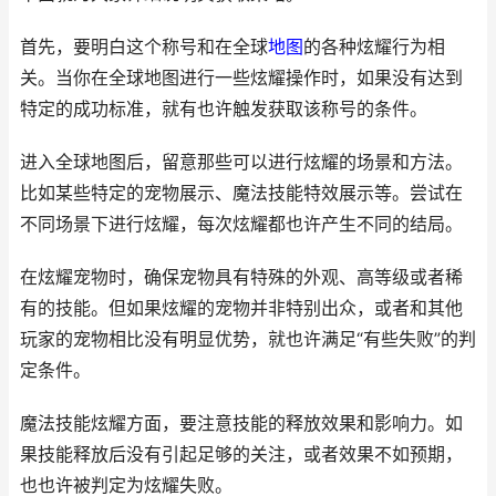
首先，要明白这个称号和在全球
地图
的各种炫耀行为相
关。当你在全球地图进行一些炫耀操作时，如果没有达到
特定的成功标准，就有也许触发获取该称号的条件。
进入全球地图后，留意那些可以进行炫耀的场景和方法。
比如某些特定的宠物展示、魔法技能特效展示等。尝试在
不同场景下进行炫耀，每次炫耀都也许产生不同的结局。
在炫耀宠物时，确保宠物具有特殊的外观、高等级或者稀
有的技能。但如果炫耀的宠物并非特别出众，或者和其他
玩家的宠物相比没有明显优势，就也许满足“有些失败”的判
定条件。
魔法技能炫耀方面，要注意技能的释放效果和影响力。如
果技能释放后没有引起足够的关注，或者效果不如预期，
也也许被判定为炫耀失败。