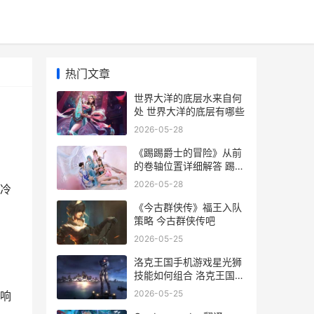
热门文章
世界大洋的底层水来自何
处 世界大洋的底层有哪些
2026-05-28
《踢踢爵士的冒险》从前
的卷轴位置详细解答 踢踢
tictic
2026-05-28
冷
《今古群侠传》福王入队
策略 今古群侠传吧
2026-05-25
洛克王国手机游戏星光狮
技能如何组合 洛克王国手
游下载安装
2026-05-25
响