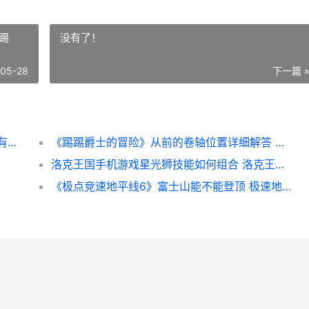
踢
没有了！
-05-28
下一篇 
世界大洋的底层水来自何处 世界大洋的底层有哪些
《踢踢爵士的冒险》从前的卷轴位置详细解答 踢踢tictic
洛克王国手机游戏星光狮技能如何组合 洛克王国手游下载安装
《极点竞速地平线6》富士山能不能登顶 极速地平线是什么游戏