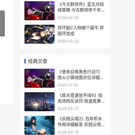
《今古群侠传》蓝无月结
缘策略 今古群侠传千年猪
参草
2026-05-22
异环副C人物哪个最牛 异
»
面环加成
2026-05-22
经典文章
《使命召唤黑色行动7》
炮火小镇地图点位详细解
答 使命召唤黑色行动7什
2025-11-23
么时候上市
《极点竞速地平线6》拍
卖场购买诀窍 极速竞赛
地平线
2026-05-21
《杀戮尖塔2》百年积木
作用详细解答 杀戮尖塔2
下载
2026-03-15