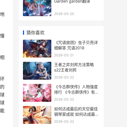
Garden garden翻译
地
2026-05-25
猜你喜欢
慢
《咒语旅团》虫子贝壳详
细解答 咒语2018
2026-05-21
相
王者之弈刘邦方法策略
s22王者刘邦
2026-05-22
环
的
《今古群侠传》人物强度
排行 《今古群侠传》有哪
球
些隐藏任务?
2026-05-22
球
如何达成最后的天空最佳
能
钢琴家成就 如何达成最后
的爱
2026-05-22