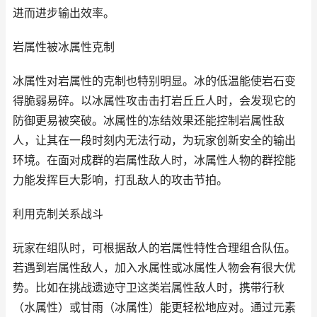
进而进步输出效率。
岩属性被冰属性克制
冰属性对岩属性的克制也特别明显。冰的低温能使岩石变
得脆弱易碎。以冰属性攻击击打岩丘丘人时，会发现它的
防御更易被突破。冰属性的冻结效果还能控制岩属性敌
人，让其在一段时刻内无法行动，为玩家创新安全的输出
环境。在面对成群的岩属性敌人时，冰属性人物的群控能
力能发挥巨大影响，打乱敌人的攻击节拍。
利用克制关系战斗
玩家在组队时，可根据敌人的岩属性特性合理组合队伍。
若遇到岩属性敌人，加入水属性或冰属性人物会有很大优
势。比如在挑战遗迹守卫这类岩属性敌人时，携带行秋
（水属性）或甘雨（冰属性）能更轻松地应对。通过元素