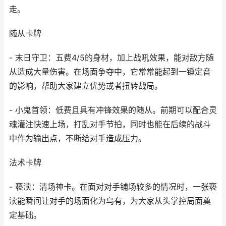
走。
随从卡牌
- 末日守卫：五费4/5的身材，加上战吼效果，能对敌方随
从造成大量伤害。在场面争夺中，它常常能起到一锤定音
的影响，帮助大家建立优势或者扭转战局。
- 小鬼首领：低费且具有冲锋效果的随从。前期可以配合灵
魂灌注快速上场，打乱对手节拍，同时也能在后续的战斗
中作为输出点，不断给对手造成压力。
法术卡牌
- 亵渎：清场神卡。在面对对手铺场较多的情况时，一张亵
渎能瞬间让对手的场面化为乌有，为大家从头掌控局面奠
定基础。