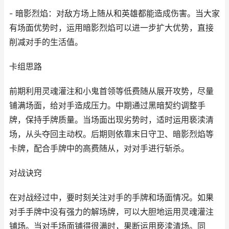
- 暗影烈焰：对敌方场上随从和英雄都能造成伤害。当大家
有场面优势时，运用暗影烈焰可以进一步扩大优势，直接
削减对手的生活值。
卡组思路
前期利用灵魂灌注和小鬼首领等低费随从展开攻势，尽量
铺满场面，给对手造成压力。中期通过黑暗契约调整手
牌，保持手牌质量。当场面出现劣势时，适时运用亵渎清
场，从头夺回主动权。后期则依靠末日守卫、暗影烈焰等
卡牌，配合手牌中的高费随从，对对手进行斩杀。
对战诀窍
在对战经过中，要时刻关注对手的手牌和场面情况。如果
对手手牌中没有强力的解场牌，可以大胆地运用灵魂灌注
铺场。当对手场面铺得很满时，果断运用亵渎清场。同