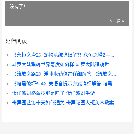
没有了！
下一篇 »
延伸阅读
《永恒之塔2》宠物系统详细解答 永恒之塔2手机版下载
斗罗大陆猎魂世界氪度如何样 斗罗大陆猎魂世界诺丁城仙草位置
《流放之路2》浮肿米勒位置详细解答 《流放之路2》手游
《暗黑破坏神4》关语音提示方式详细解答 暗黑破坏神4国服什么时候上线
蛋仔派对格蕾技能是啥子 蛋仔派对手游
奇异园艺第十天如何通关 奇异花园大班美术教案