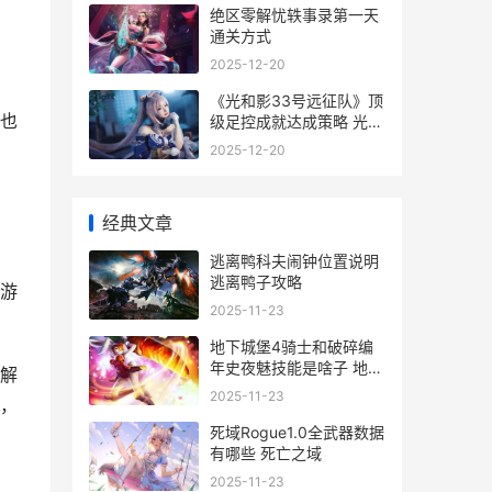
绝区零解忧轶事录第一天
通关方式
2025-12-20
《光和影33号远征队》顶
也
级足控成就达成策略 光和
影教材
2025-12-20
经典文章
逃离鸭科夫闹钟位置说明
逃离鸭子攻略
游
2025-11-23
地下城堡4骑士和破碎编
年史夜魅技能是啥子 地下
解
城堡4骑士与破碎编年史
2025-11-23
，
隐村攻略
死域Rogue1.0全武器数据
有哪些 死亡之域
2025-11-23