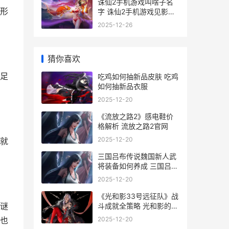
诛仙2手机游戏叫啥子名
形
字 诛仙2手机游戏见影灵
泉
2025-12-26
猜你喜欢
足
吃鸡如何抽新品皮肤 吃鸡
如何抽新品衣服
2025-12-20
《流放之路2》感电鞋价
格解析 流放之路2官网
2025-12-20
就
三国吕布传说魏国新人武
将装备如何养成 三国吕布
传说魏篇
2025-12-20
《光和影33号远征队》战
谜
斗成就全策略 光和影的传
说第一集
2025-12-20
也