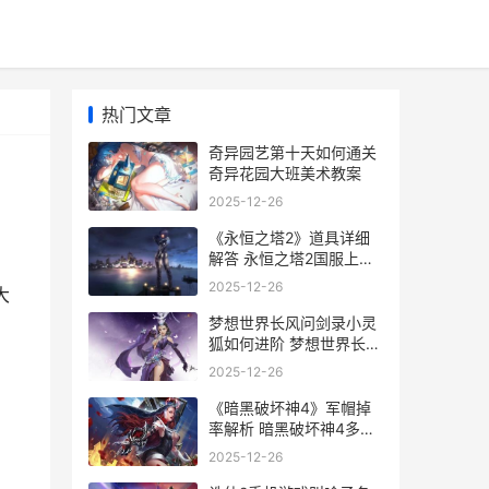
热门文章
奇异园艺第十天如何通关
奇异花园大班美术教案
2025-12-26
《永恒之塔2》道具详细
解答 永恒之塔2国服上线
时间
2025-12-26
大
梦想世界长风问剑录小灵
狐如何进阶 梦想世界长风
岛什么时候下雨呀
2025-12-26
《暗黑破坏神4》军帽掉
率解析 暗黑破坏神4多少
钱
2025-12-26