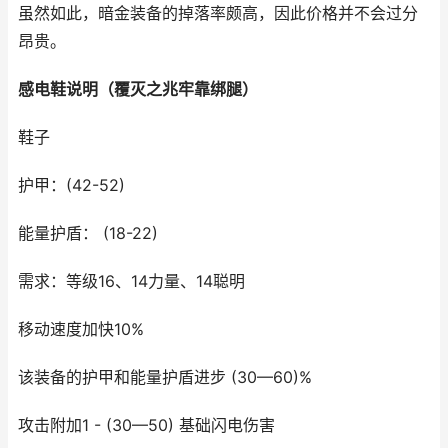
虽然如此，暗金装备的掉落率颇高，因此价格并不会过分
昂贵。
感电鞋说明（覆灭之兆牢靠绑腿）
鞋子
护甲：(42-52)
能量护盾： (18-22)
需求：等级16、14力量、14聪明
移动速度加快10%
该装备的护甲和能量护盾进步 (30—60)%
攻击附加1 - (30—50) 基础闪电伤害