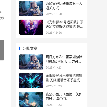
绝区零解忧轶事录第一天
通关方式
。
2025-12-20
无
《光和影33号远征队》顶
级足控成就达成策略 光和
影教材
2025-12-20
经典文章
»
明日方舟次生预案湖骸险
地RM如何玩 明日方舟下
次还填非常简单
2025-11-23
无限暖暖音乐季策略有哪
些 无限暖暖音乐季星光绽
放之时
2025-11-23
我是小鱼儿飞鱼第一关如
何过 小鱼飞飞
2025-11-23