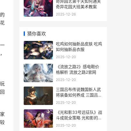
奇异园艺第十天如何通关
奇异花园大班美术教案
的
2025-12-26
花
猜你喜欢
吃鸡如何抽新品皮肤 吃鸡
一
如何抽新品衣服
，
2025-12-20
《流放之路2》感电鞋价
格解析 流放之路2官网
2025-12-20
玩
三国吕布传说魏国新人武
回
将装备如何养成 三国吕布
传说魏篇
2025-12-20
《光和影33号远征队》战
家
斗成就全策略 光和影的传
较
说第一集
2025-12-20