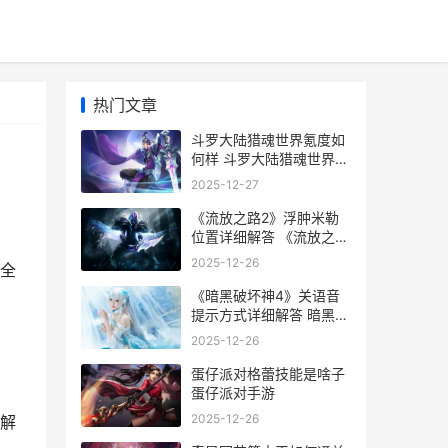
热门文章
斗罗大陆猎魂世界氪度如
何样 斗罗大陆猎魂世界诺
丁城仙草位置
2025-12-27
《流放之路2》浮肿米勒
位置详细解答 《流放之路
2》手游
2025-12-26
全
《暗黑破坏神4》关语音
提示方式详细解答 暗黑破
坏神4国服什么时候上线
2025-12-26
蛋仔派对格蕾技能是啥子
蛋仔派对手游
2025-12-26
解