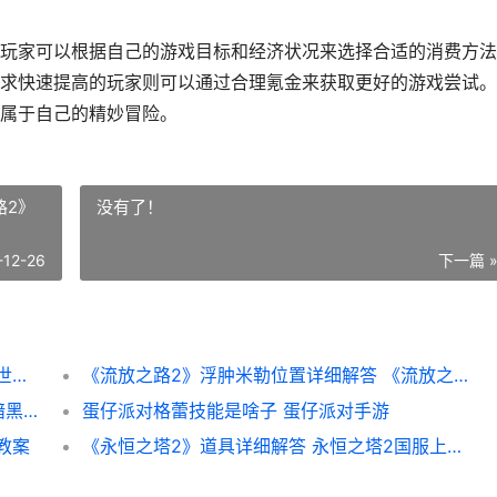
玩家可以根据自己的游戏目标和经济状况来选择合适的消费方法
求快速提高的玩家则可以通过合理氪金来获取更好的游戏尝试。
属于自己的精妙冒险。
路2》
没有了！
-12-26
下一篇 
斗罗大陆猎魂世界氪度如何样 斗罗大陆猎魂世界诺丁城仙草位置
《流放之路2》浮肿米勒位置详细解答 《流放之路2》手游
《暗黑破坏神4》关语音提示方式详细解答 暗黑破坏神4国服什么时候上线
蛋仔派对格蕾技能是啥子 蛋仔派对手游
教案
《永恒之塔2》道具详细解答 永恒之塔2国服上线时间