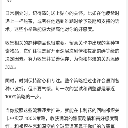
日常相处时，记得适时送上贴心的关怀。比如在他疲惫时
递上一杯热茶，或者在他遇到难题时给予鼓励和支持的话
术。这些小举动能极大提高他对你的好感度。
收集相关的羁绊物品也很重要。留意关卡中出现的各种神
奇物品，它们往往是解开更深层次剧情和提高羁绊等级的
决定因素。努力收集并妥善保存，为你和祁煜的关系添砖
加瓦。
同时，时刻保持耐心和专注。整个策略经过也许会遇到各
种小波折，但不要气馁。每一次的尝试和调整都是靠近
100%策略的一步。
当你按照这些流程逐步推进，就能在卡利花的回响祁煜关
卡中实现 100%策略，收获满满的甜蜜剧情和高好感度羁
绊。和祁煜在恋和深空的全球里谱写属于你们的放荡篇