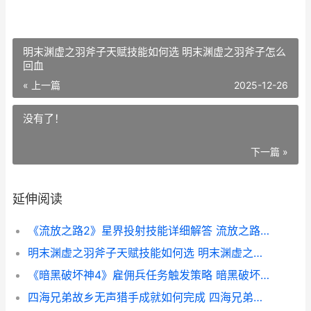
明末渊虚之羽斧子天赋技能如何选 明末渊虚之羽斧子怎么
回血
« 上一篇
2025-12-26
没有了！
下一篇 »
延伸阅读
《流放之路2》星界投射技能详细解答 流放之路2降临
明末渊虚之羽斧子天赋技能如何选 明末渊虚之羽斧子怎么回血
《暗黑破坏神4》雇佣兵任务触发策略 暗黑破坏神4配置要求
四海兄弟故乡无声猎手成就如何完成 四海兄弟故乡无法离开仓库