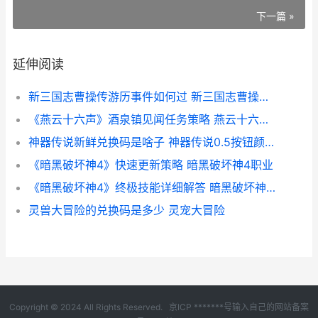
下一篇 »
延伸阅读
新三国志曹操传游历事件如何过 新三国志曹操传南华幻境天境第九层怎么打
《燕云十六声》酒泉镇见闻任务策略 燕云十六声官服下载
神器传说新鲜兑换码是啥子 神器传说0.5按钮颜色顺序
《暗黑破坏神4》快速更新策略 暗黑破坏神4职业
《暗黑破坏神4》终极技能详细解答 暗黑破坏神4多少钱
灵兽大冒险的兑换码是多少 灵宠大冒险
Copyright © 2024 All Rights Reserved.
京ICP *******号输入自己的网站备案