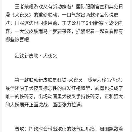
王者荣耀游戏又有新动静啦！国际服刚官宣和典范日
漫《犬夜叉》的重磅联动，一口气放出两款珍品传说皮
肤；国服这边也同步用劲，正式公开了S44新赛季战令内
容，一大波皮肤雨马上就要来袭，抓紧跟着一起看看都有
哪些惊喜吧！
狂铁新皮肤・犬夜叉
第一款联动新皮肤是狂铁-犬夜叉，质量为珍品传说：
最佳还原了犬夜叉标志性的白发红袍造型，武器也换成了
唯一的铁碎牙，出场动画里犬夜叉手持铁碎牙，正和强大
的大妖展开正面激战，画面张力拉满。
普攻：挥砍时会带出浓郁的妖气红爪痕，周围飘散着