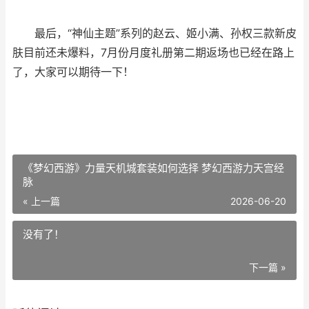
最后，“神仙主题”系列的赵云、姬小满、孙权三款新皮
肤目前还未爆料，7月份月度礼册第二期返场也已经在路上
了，大家可以期待一下！
《梦幻西游》力量天机城套装如何选择 梦幻西游力天宫经
脉
« 上一篇
2026-06-20
没有了！
下一篇 »