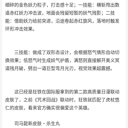
细碎的金色妖力粒子，打击感十足；一技能：横斩甩出数
道赤红妖力冲击波，地面会残留短暂的妖气残影；二技
能：借助妖力给前突进，沿途卷起赤红旋风，落地时触发
环形冲击效果。
三技能：做成了双形态设计，会根据怒气情形自动切
换效果；低怒气时生成妖气护盾，满怒则直接解开奥义冥
道残月破，劈出一道巨型弯月光刃，视觉效果超震撼。
这已经是狂铁在国际服拿到的第二款高质量日漫联动
皮肤了，之前《咒术回战》联动时，狂铁就匹配了虎杖悠
仁的皮肤，看来官方确实很偏爱这个英雄。
司马懿新皮肤・杀生丸