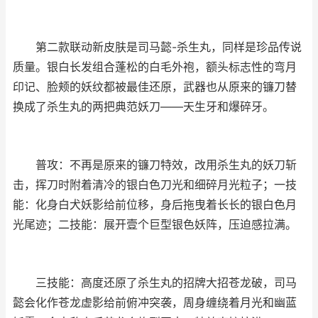
第二款联动新皮肤是司马懿-杀生丸，同样是珍品传说
质量。银白长发组合蓬松的白毛外袍，额头标志性的弯月
印记、脸颊的妖纹都被最佳还原，武器也从原来的镰刀替
换成了杀生丸的两把典范妖刀——天生牙和爆碎牙。
普攻：不再是原来的镰刀特效，改用杀生丸的妖刀斩
击，挥刀时附着清冷的银白色刀光和细碎月光粒子；一技
能：化身白犬妖影给前位移，身后拖曳着长长的银白色月
光尾迹；二技能：展开壹个巨型银色妖阵，压迫感拉满。
三技能：高度还原了杀生丸的招牌大招苍龙破，司马
懿会化作苍龙虚影给前俯冲突袭，周身缠绕着月光和幽蓝