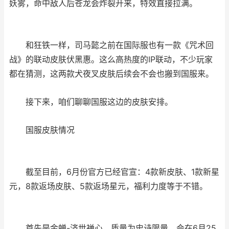
妖雾，命中敌人后苍龙会炸裂开来，特效直接拉满。
和狂铁一样，司马懿之前在国际服也有一款《咒术回
战》的联动皮肤伏黑惠。这么高热度的IP联动，不少玩家
都在猜测，这两款犬夜叉皮肤后续会不会也搬到国服来。
接下来，咱们聊聊国服这边的皮肤安排。
国服皮肤情况
截至目前，6月份官方已经官宣：4款新皮肤、1款新星
元，8款返场皮肤、5款返场星元，福利力度等于不错。
首先是金蝉-济世禅心，质量为史诗限量，会在6月25