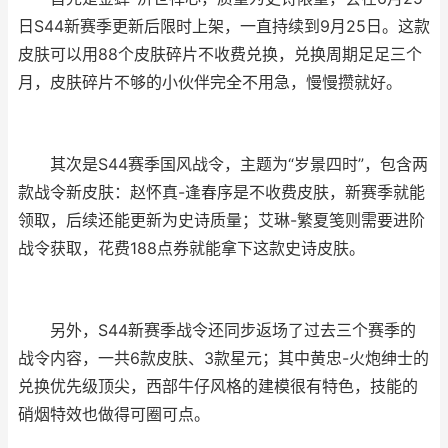
日S44新赛季更新后限时上架，一直持续到9月25日。这款
皮肤可以用88个皮肤碎片不收费兑换，兑换周期足足三个
月，皮肤碎片不够的小伙伴完全不用急，慢慢攒就好。
其次是S44赛季国风战令，主题为“岁景四时”，包含两
款战令新皮肤：赵怀真-逢春序是不收费皮肤，新赛季就能
领取，后续还能更新为史诗质量；艾琳-繁夏笺则需要进阶
战令获取，花费188点券就能拿下这款史诗皮肤。
另外，S44新赛季战令还同步返场了过去三个赛季的
战令内容，一共6款皮肤、3款星元；其中黄忠-火炮绅士的
兑换优先级顶尖，西部牛仔风格的建模很有特色，技能的
硝烟特效也做得可圈可点。