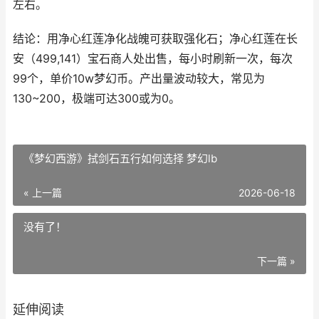
左右。
结论：用净心红莲净化战魄可获取强化石；净心红莲在长
安（499,141）宝石商人处出售，每小时刷新一次，每次
99个，单价10w梦幻币。产出量波动较大，常见为
130~200，极端可达300或为0。
《梦幻西游》拭剑石五行如何选择 梦幻lb
« 上一篇
2026-06-18
没有了！
下一篇 »
延伸阅读