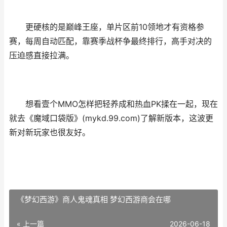
更硬核的是巅峰王座，单片区前10领地才有资格参
赛，每周自动匹配，靠赛季战杯争最终排行，高手对决的
压迫感直接拉满。
想看壹个MMO怎样把轻养成和热血PK揉在一起，现在
就去《魔域口袋版》(mykd.99.com)了解新版本，这波更
新对新玩家也很友好。
《梦幻西游》商人鬼魂真相 梦幻西游商会在哪
« 上一篇
2026-06-18