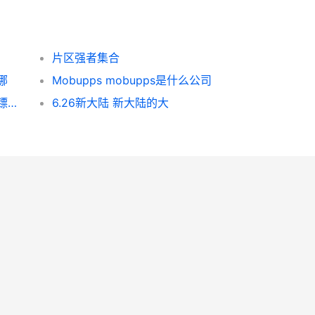
片区强者集合
哪
Mobupps mobupps是什么公司
《梦幻西游》押镖还是打图更赚 梦幻西游押镖路线
6.26新大陆 新大陆的大