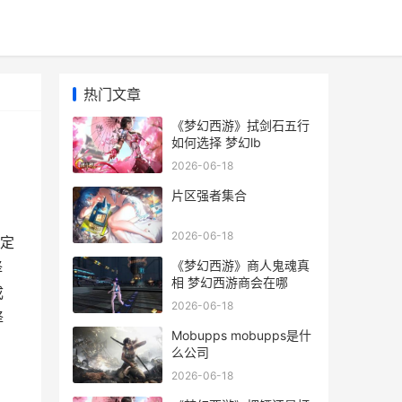
热门文章
《梦幻西游》拭剑石五行
如何选择 梦幻lb
2026-06-18
片区强者集合
2026-06-18
认定
《梦幻西游》商人鬼魂真
择
相 梦幻西游商会在哪
成
2026-06-18
择
Mobupps mobupps是什
么公司
2026-06-18