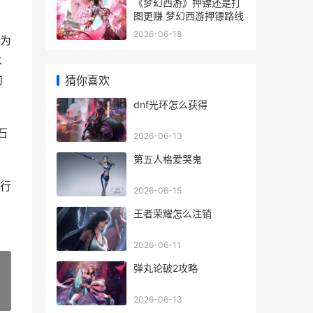
《梦幻西游》押镖还是打
图更赚 梦幻西游押镖路线
2026-06-18
定为
水
的
猜你喜欢
dnf光环怎么获得
石
2026-06-13
第五人格爱哭鬼
五行
2026-06-15
王者荣耀怎么注销
2026-06-11
弹丸论破2攻略
»
2026-06-13