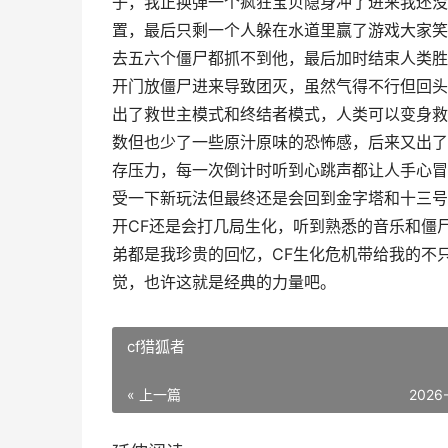
子，我正换弹一个疯狂宝贝隐身冲了进来我还没
置，最后只剩一个人躲在水道里赢了游戏大家笑
去五六个僵尸都抓不到他，最后加时结束人类胜
开门放僵尸进来导致团灭，虽然气得不行但回头
出了救世主模式和终结者模式，人类可以变身救
数但也少了一些原汁原味的恐怖感，后来又出了
存压力，每一次倒计时听到心跳声都让人手心冒
受一下新玩法但最终还是会回到金字塔和十三号
开CF还是会打几局生化，听到熟悉的音乐和僵
弟都是我珍贵的回忆，CF生化危机带给我的不
觉，也许这就是经典的力量吧。
cf猎狐者
« 上一篇
2026