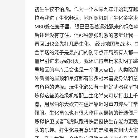
初生牛犊不怕虎。作为一个从零九年开始玩穿越
拉着我进了生化频道，地图随机到了生化金字塔
M60躲在笼子里，眼巴巴看着远处飘来的绿色
后还是没有守住，但那种紧张刺激的感觉让我一
再回归也会先打几局生化。 经典地图与战术。
金字塔的笼子是最热门的防守点开局所有人都一
僵尸引进来导致团灭，我还记得老玩家发明了跳
号地区的车库后窗也是一个强大点位，人类跳到
外新图的屋顶和吊灯都有很多战术需要身法和意
与角色的选择。玩生化必须有一把好武器我早期
炼狱这些英雄级机枪配上生化弹夹可以打出上千
器，用尼泊尔大砍刀在僵尸靠近时重刀爆头非常
佩服。生化角色也有很大作用从最初的普通僵尸
炼狱护卫或者飞虎队跑得快翻窗快生存能力更强
队的乐趣。打生化最有意思的是和朋友组队大家