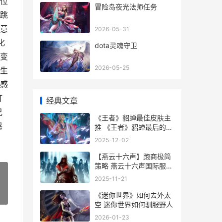
位
冒险岛夜光法师任务
跳
意
2026-05-31
化
dota灵魂守卫
变
2026-05-25
生
感
打
经典文章
兄
《王者》貂蝉最佳皮肤主
感
推 《王者》貂蝉最后的结
局
2025-12-02
【燕云十六声】跑商极简
策略 燕云十六声国际服下
载
2025-11-21
《迷你世界》如何去外太
»
空 迷你世界如何驯服野人
2026-01-23