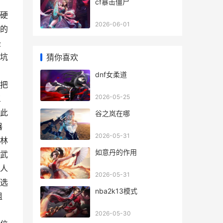
cf暴击僵尸
硬
2026-06-01
的
最
坑
猜你喜欢
，
dnf女柔道
把
2026-05-25
三
此
谷之岚在哪
器
2026-05-31
特林
如意丹的作用
武
人
2026-05-31
选
nba2k13模式
组
2026-05-30