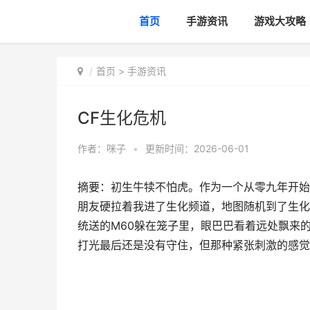
首页
手游资讯
游戏大攻略
首页
>
手游资讯
CF生化危机
作者：
咪子
•
更新时间：2026-06-01
摘要：初生牛犊不怕虎。作为一个从零九年开始
朋友硬拉着我进了生化频道，地图随机到了生化
统送的M60躲在笼子里，眼巴巴看着远处飘来
打光最后还是没有守住，但那种紧张刺激的感觉让