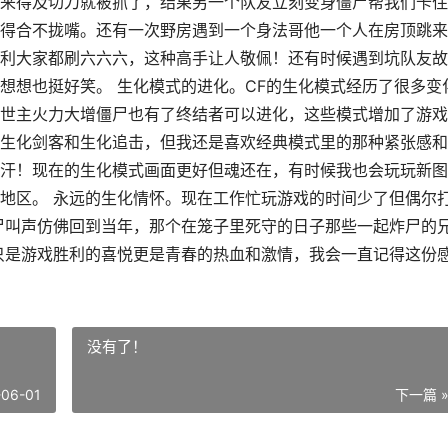
来得及切刀就被抓了，结果另一个队友立刻变身僵尸帮我们卡住
得合不拢嘴。还有一次野房遇到一个身法哥他一个人在房顶跳来
利大家都刷六六六，这种高手让人敬佩！还有时候遇到坑队友故
想想也挺好笑。 生化模式的进化。CF的生化模式经历了很多变
世主火力大增僵尸也有了终结者可以进化，这些模式增加了游戏
生化剑客和生化追击，但我还是喜欢经典模式里的那种紧张感和
汗！现在的生化模式画面更好但魂还在，有时候我也会玩玩新图
地区。 永远的生化情怀。现在工作忙玩游戏的时间少了但偶尔
尸叫声仿佛回到当年，那个在笼子里死守的日子那些一起炸尸的
只是游戏胜利的喜悦更是青春的热血和激情，我会一直记得这份
没有了！
-06-01
下一篇 