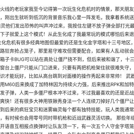
火线的老玩家我至今记得第一次玩生化危机时的情景，那天朋友
，刚出生就听到低沉的背景音乐我心里一阵发毛，我拿着系统送
幽灵他们发出恐怖的叫声冲过来，我按住左键不放子弹全部打光
下子就爱上这个模式！从此生化成了我最常玩的模式哪怕后来退
生化危机有很多经典地图但最爱的还是生化金字塔和十三号地区
路狂奔抢占笼子，那里易守难攻但需要配合，如果有人乱动就会
箱子卡BUG可以站在高处让僵尸挠不到，但后来被和谐了，十
窗台上僵尸只能从门口进来，只要有两把机枪架住就很难失守，
识才能玩好，比如从高台跳到对面楼的操作秀起来非常帅！ 武
用M60后来换成了加特林因为持续火力强，后来推出RPK和加
发子弹，人类一多僵尸根本冲不过来，不过我最喜欢的还是近战
爽快！还有很多大神用铁锹秀身法一个人连续刀掉好几个僵尸让
到后来的疯狂宝贝和迷雾幽灵每个都有独特技能，玩人类我通常
，有时候也会用零号同时带机枪和近战武器灵活切换。 那些年
开语音互相报点换弹时让队友顶一下，有一次五个人守金字塔笼