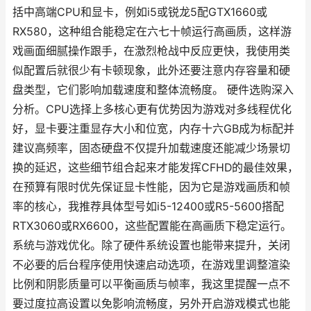
括中高端CPU和显卡，例如i5或锐龙5配GTX1660或
RX580，这种组合能稳定在六七十帧运行高画质，这样游
戏画面细腻操作跟手，在激烈枪战中反应更快，我使用类
似配置后就很少有卡顿现象，此外还要注意内存容量和硬
盘类型，它们影响加载速度和整体流畅度。 硬件选购深入
分析。CPU选择上多核心更有优势因为游戏对多线程优化
好，显卡要注重显存大小和位宽，内存十六GB成为标配并
建议高频率，固态硬盘不仅提升加载速度还能减少场景切
换的延迟，这些细节组合起来才能发挥CFHD的最佳效果，
在预算有限时优先保证显卡性能，因为它是游戏画质和帧
率的核心，我推荐具体型号如i5-12400或R5-5600搭配
RTX3060或RX6600，这些配置能在高画质下稳定运行。
系统与游戏优化。除了硬件系统设置也能带来提升，关闭
不必要的后台程序使用快速启动选项，在游戏里调整渲染
比例和阴影质量可以平衡画质与帧率，我这里提醒一点不
要过度拉高设置以免影响流畅度，另外开启游戏模式也能