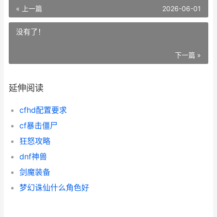
« 上一篇
2026-06-01
没有了！
下一篇 »
延伸阅读
cfhd配置要求
cf暴击僵尸
狂怒攻略
dnf神兽
剑魔装备
梦幻诛仙什么角色好