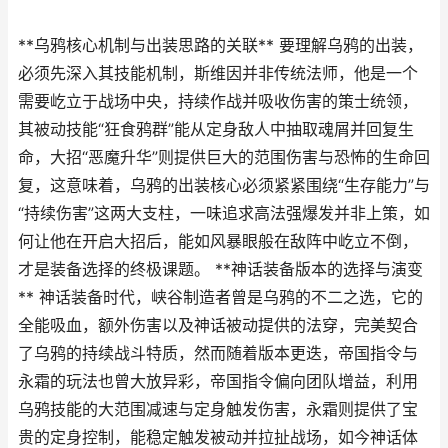
**乌鸦核心机制与出装思路的关联** 要理解乌鸦的出装，
必须先深入其技能机制，斯维因并非传统法师，他是一个
需要屹立于战场中央，持续作战并吸收伤害的策士统领，
其被动技能“狂食鸦群”能从定身敌人中抽取魂屑并回复生
命，大招“恶魔升华”则提供巨大的范围伤害与恐怖的生命回
复，这意味着，乌鸦的出装核心必须紧紧围绕“生存能力”与
“持续伤害”这两大支柱，一味追求高法强爆发并非上策，如
何让他在开启大招后，能如风暴眼般在敌阵中屹立不倒，
才是装备选择的终极课题。 **神话装备版本的选择与演变
** 神话装备时代，峡谷制造者曾是乌鸦的不二之选，它的
全能吸血，额外伤害以及神话被动提供的法穿，完美契合
了乌鸦的持续战斗特质，然而随着版本更迭，帝国指令与
永霜的玩法也曾大放异彩，帝国指令偏向团队增益，利用
乌鸦技能的大范围减速与定身触发伤害，永霜则提供了宝
贵的定身控制，能稳定触发被动并拉扯战场，如今神话体