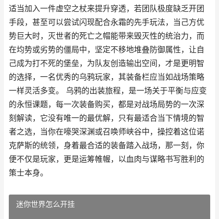
适当加入一件虚空之杖来提升穿透，若团队极度缺乏开团
手段，甚至可以尝试闪现配合永霜的先手玩法，当己方优
势巨大时，灭世者的死亡之帽能带来毁灭性的统治力，而
在均势或劣势的僵局中，坚定不移地堆叠防御属性，让自
己成为打不死的堡垒，为队友创造输出空间，才是更明智
的选择，一名优秀的乌鸦玩家，其装备栏应当如战场策略
一样灵活多变。 乌鸦的出装旅程，是一场关于平衡与应变
的永恒课题，每一次装备购买，都是对战场局势的一次深
刻解读，它没有唯一的最优解，只有最适合当下情境的智
者之选，当你在嚎哭深渊或召唤师峡谷中，操控着这位诺
克萨斯的统领，身着最合适的装备踏入战场，那一刻，你
便不仅是玩家，更是运筹帷幄，以血肉与谋略书写胜利的
策士本身。
迷你世界怎么开挂