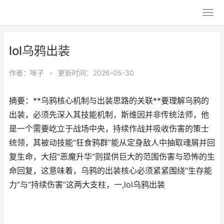
lol乌鸦出装
作者：
咪子
•
更新时间：2026-05-30
摘要：**乌鸦核心机制与出装思路的关联**要理解乌鸦的
出装，必须先深入其技能机制，斯维因并非传统法师，他
是一个需要屹立于战场中央，持续作战并吸收伤害的策士
统领，其被动技能“狂食鸦群”能从定身敌人中抽取魂屑并回
复生命，大招“恶魔升华”则提供巨大的范围伤害与恐怖的生
命回复，这意味着，乌鸦的出装核心必须紧紧围绕“生存能
力”与“持续伤害”这两大支柱，一,lol乌鸦出装