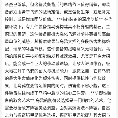
系虽已落幕，但这些装备背后的思路依旧值得借鉴，即装
备必须服务于乌鸦的战场定位，或是强化生存，或是补充
控制，或是增加团队价值。 **核心装备的深度剖析** 在当
前环境下，有几件装备是乌鸦构建其不朽身躯的基石，兰
德里的苦楚，这件装备能极大强化乌鸦对前排英雄与高血
量单位的威胁，其折磨效果与乌鸦大招的多段伤害堪称绝
配，瑞莱的冰晶节杖，这件装备的战略意义无可替代，乌
鸦的所有伤害技能都能触发其减速效果，尤其是开启大招
后，能变成一个巨大的移动减速场，让敌人进退维谷，极
大地提升了乌鸦的留人与搅局能力，恶魔之拥，它将乌鸦
的最大生命值转化为额外伤害，同时提供抗性与灼烧效
果，让乌鸦在变得足够肉的同时，伤害也不容小觑，这三
件装备往往构成了乌鸦中后期的核心三件套。 **防御性装
备的取舍艺术** 乌鸦的防御装选择是一门精妙的艺术，他
需要根据敌方阵容灵活调整，面对高爆发法术阵容，自然
之力与振奋铠甲是优秀选择，振奋铠甲还能提升其大招与