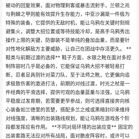
被动的回复效果，面对物理刺客或暴击流射手，兰顿之兆
与荆棘之甲则能有效提升生存能力，中亚沙漏是一件极为
特殊的装备，它提供的无敌时机，能让乌鸦在关键时刻规
避集火，调整大招位置或等待技能冷却，是高手乌鸦秀出
操作上限的关键，防御装不是单纯的叠加血量，而是要针
对性地化解敌方主要威胁，让自己在团战中存活更久。 **
鞋类与前期过渡的选择** 鞋子方面，水银之靴在面对多控
制阵容时几乎是必备的，它能保证乌鸦大招不被轻易打
断，忍者足具则针对菜刀队，至于法师之靴，它更偏向追
求极致伤害的激进打法，前期的对线过渡，时光之杖是一
件经典的平滑选择，提供可观的血量蓝量与法强，让乌鸦
平稳度过发育期，若需要更早参战，则可选择直接奔向核
心装备如兰德里的苦楚，搭配多兰之戒或黑暗封印来维持
对线强度，清晰的出装路线规划，能让乌鸦在游戏各个阶
段都发挥应有作用。 **不同对局环境的出装应变** 固定的
出装套路无法应对所有战局，面对脆皮阵容时，或许可以