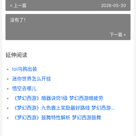
« 上一篇
2026-05-30
没有了！
下一篇 »
延伸阅读
lol乌鸦出装
迷你世界怎么开挂
悟空去哪儿
《梦幻西游》暗器诀窍1级 梦幻西游暗疲劳
《梦幻西游》九色鹿上奖励最好路线 梦幻西游九重塔的故事发生在哪?
《梦幻西游》鼓舞特性解析 梦幻西游鼓舞