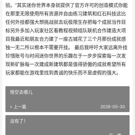
验。”其实迷你世界本身就提供了官方许可的创造模式你能
在那里无限使用所有资源并自由练习建筑和红石科技这比
任何外挂都强大想挑战就去玩极限生存把每个成就当作目
标另外多加入玩家社区看教程视频组队联机合作建造大项
目我最近和朋友合力建了一座古城花了三个月那份成就感
独一无二所以根本不需要开挂。 最后我呼吁大家远离外挂
珍惜账号与时间迷你世界的乐趣在于一步步探索每一次发
现新矿脉每一次建成新建筑都是值得骄傲的成就希望所有
玩家都能在游戏里找到真诚的快乐而不是虚假的强大。
悟空去哪儿
« 上一篇
2026-05-30
没有了！