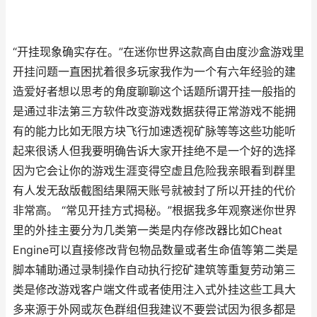
“开挂现象确实存在。”在迷你世界这款高自由度沙盒游戏里
开挂问题一直困扰着很多玩家我作为一个有六年经验的建
造爱好者想以思考的角度聊聊这个话题所谓开挂一般指的
是通过非法第三方软件改变游戏数据获得正常游戏不能拥
有的能力比如无限方块飞行加速透视矿脉等等这些功能听
起来很诱人但我要明确告诉大家开挂绝不是一个好的选择
因为它会让你的游戏生涯变得空虚且危险我亲眼看到群里
有人发无敌版截图结果隔天账号就被封了所以开挂的代价
非常高。 “常见开挂方式揭秘。”根据我多年观察迷你世界
里的外挂主要分为几类第一类是内存修改器比如Cheat
Engine可以直接修改背包物品数量或者生命值等第二类是
脚本辅助通过录制操作自动执行挖矿建筑等重复劳动第三
类是修改游戏客户端文件或者使用注入式外挂这些工具大
多来源于外网或灰色群组但我建议不要尝试因为很多都是