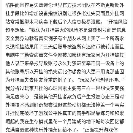
陷阱而且容易失效迷你世界官方技术团队在不断更新反外
挂手段比如增加设备指纹识别让很多老挂失灵而且外挂网
站常常捆绑木马病毒下载后个人信息极易泄露。 “开挂风险
超乎想象。”我认为开挂最大的风险不是游戏封号而是信息
安全我身边就有真实例子有个朋友从网上买了一个所谓永
久透视挂结果用了三天后账号被盗所有迷你币被转走而且
电脑中了勒索病毒文件全部被加密还有玩家因为开挂被其
他人录下来举报导致账号永久封禁甚至牵连同一设备上的
其他账号所以开挂的损失远比你想象的大更不用说那些因
为开挂而失去朋友尊重的例子了。 “玩家为何选择开挂。”
我分析过玩家开挂的心理因素主要有三样一是想快速变强
满足虚荣心二是被其他开挂者欺负后产生报复心态三是对
外挂技术感到好奇想尝试但这些动机都无法掩盖一个事实
开挂彻底破坏了游戏公平性真正的高手都是靠练习和积累
崛起的我在生存模式里花一个月建成的地下城每次回忆都
充满自豪这种快乐外挂永远给不了。 “正确提升游戏体