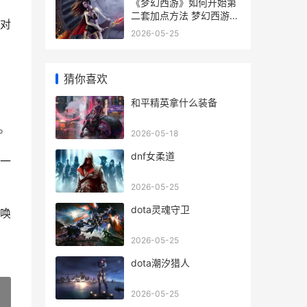
《梦幻西游》如何开始第
二套加点方法 梦幻西游如
对
何搬砖赚钱提现
2026-05-25
猜你喜欢
和平精英拿什么装备
。
2026-05-18
dnf女柔道
一
2026-05-25
dota灵魂守卫
唤
2026-05-25
dota潮汐猎人
2026-05-25