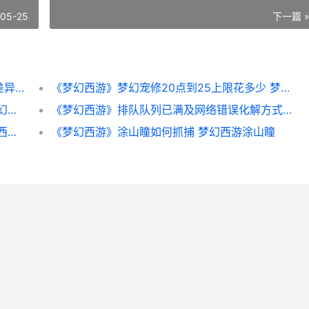
-05-25
下一篇 
《梦幻西游》出奇制胜和出其不意技能不同差异解析 梦幻西游出奇不意什么效果
《梦幻西游》梦幻宠修20点到25上限花多少 梦幻西游梦幻精灵
《梦幻西游》宝宝进阶后属性点如何计算 梦幻西游宝宝图鉴
《梦幻西游》排队队列已满及网络错误化解方式 梦幻西游排队算点卡吗
《梦幻西游》如何开始第二套加点方法 梦幻西游如何搬砖赚钱提现
《梦幻西游》涂山瞳如何抓捕 梦幻西游涂山瞳