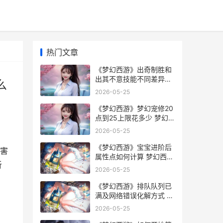
热门文章
《梦幻西游》出奇制胜和
出其不意技能不同差异解
么
析 梦幻西游出奇不意什么
2026-05-25
效果
《梦幻西游》梦幻宠修20
点到25上限花多少 梦幻
西游梦幻精灵
2026-05-25
《梦幻西游》宝宝进阶后
害
属性点如何计算 梦幻西游
析
宝宝图鉴
2026-05-25
《梦幻西游》排队队列已
满及网络错误化解方式 梦
幻西游排队算点卡吗
2026-05-25