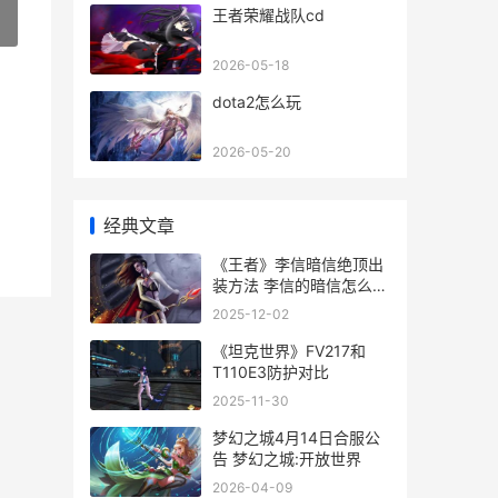
王者荣耀战队cd
»
2026-05-18
dota2怎么玩
2026-05-20
经典文章
《王者》李信暗信绝顶出
装方法 李信的暗信怎么出
装
2025-12-02
《坦克世界》FV217和
T110E3防护对比
2025-11-30
梦幻之城4月14日合服公
告 梦幻之城:开放世界
2026-04-09