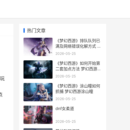
热门文章
《梦幻西游》排队队列已
满及网络错误化解方式 梦
幻西游排队算点卡吗
2026-05-25
《梦幻西游》如何开始第
二套加点方法 梦幻西游如
何搬砖赚钱提现
2026-05-25
玩
《梦幻西游》涂山瞳如何
抓捕 梦幻西游涂山瞳
点
2026-05-25
dnf女柔道
2026-05-25