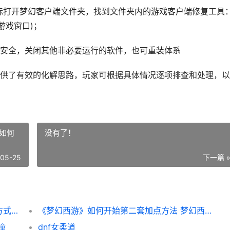
目标打开梦幻客户端文件夹，找到文件夹内的游戏客户端修复工具
部游戏窗口)；
C安全，关闭其他非必要运行的软件，也可重装体系
供了有效的化解思路，玩家可根据具体情况逐项排查和处理，以
如何
没有了！
-05-25
下一篇 
《梦幻西游》排队队列已满及网络错误化解方式 梦幻西游排队算点卡吗
《梦幻西游》如何开始第二套加点方法 梦幻西游如何搬砖赚钱提现
瞳
dnf女柔道