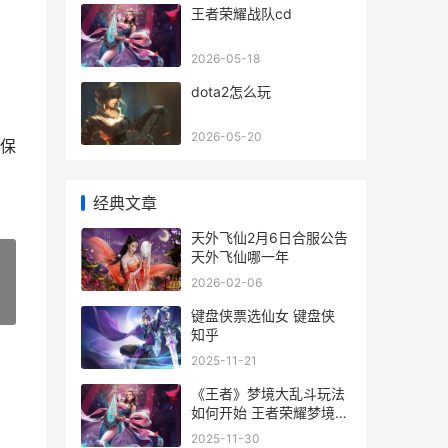
王者荣耀战队cd
：
2026-05-18
dota2怎么玩
2026-05-20
保
经典文章
天外飞仙2月6日合服公告
天外飞仙哪一年
2026-02-06
»
键盘侠票选仙女 键盘侠
知乎
2025-11-21
《王者》梦境大乱斗玩法
如何开始 王者荣耀梦境什
么时候再次开启
2025-11-30