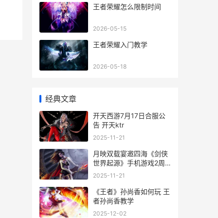
王者荣耀怎么限制时间
2026-05-15
王者荣耀入门教学
2026-05-18
经典文章
开天西游7月17日合服公
告 开天ktr
2025-11-21
月映双载宴邀四海《剑侠
世界起源》手机游戏2周
年庆典
2025-11-21
《王者》孙尚香如何玩 王
者孙尚香教学
2025-12-02