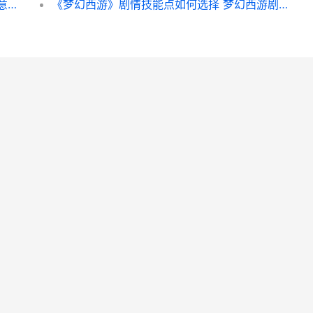
《梦幻西游》如何开始飞升任务 梦幻西游如意仙子套装效果
《梦幻西游》剧情技能点如何选择 梦幻西游剧情点获得剧情点表