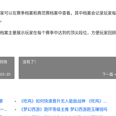
家可以在赛季档案和典范赛档案中查看，其中档案会记录玩家每
。
档案主要展示玩家在每个赛季中达到的顶尖段位，方便玩家回顾
何快
没有了！
-05-20
下一篇 
哪
《吃鸡》如何快速晋升无人能敌战神 《吃鸡》如何快速赚钱
《梦幻西游》5开好听名字主推 梦幻西游5开一个月能挣多少钱
《梦幻西游》跑环等级主推 梦幻西游跑玉赚钱吗