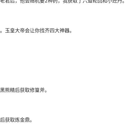
老君后，他会随机要2种药，我获取了六道轮回和小还丹。
。玉皇大帝会让你找齐四大神器。
黑熊精后获取修篁斧。
后获取炼金鼎。