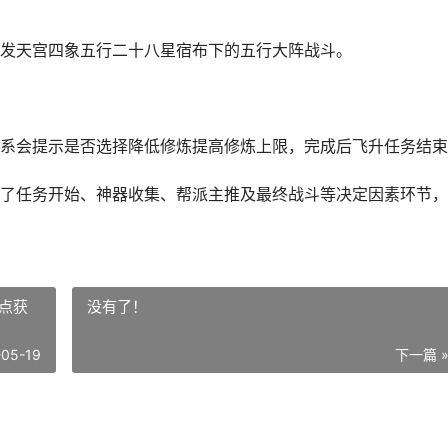
发天宫四象五行二十八星宿布下的五行大阵战斗。
系会提示是否选择降低修炼提高修炼上限，完成后飞升任务结束
了任务开始、神器收集、帮派主推及最终战斗等决定因素环节，
点获
没有了！
-05-19
下一篇 