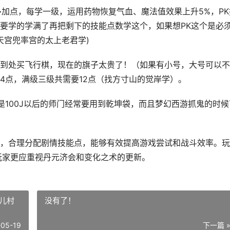
多加点，每学一级，运用药物恢复气血、魔法值效果上升5%，PK
要学的学满了再把剩下的技能点数学这个，如果想PK这个是必
天宫兜率宫的太上老君学)
到处买飞行棋，现在的旗子太贵了！（如果有小号，大号可以不
4点，满级三级共需要12点（找方寸山的觉岸学）。
是100J以后的师门经常要用到乾坤袋，而且梦幻西游抓鬼的时候
，合理分配剧情技能点，能够有效提高游戏尝试和战斗效率。玩
玩家更应重视丹元济会和变化之术的更新。
儿村
没有了！
-05-19
下一篇 