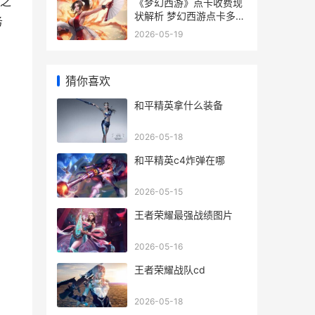
之
《梦幻西游》点卡收费现
状解析 梦幻西游点卡多少
务
钱一小时
2026-05-19
猜你喜欢
和平精英拿什么装备
2026-05-18
和平精英c4炸弹在哪
2026-05-15
王者荣耀最强战绩图片
2026-05-16
王者荣耀战队cd
）
2026-05-18