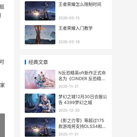
王者荣耀怎么限制时间
挺
须
2026-05-15
王者荣耀入门教学
2026-05-18
可
经典文章
N反恐精英oft新作正式命
名为《CINDER 反恐精英
2020
家
2025-11-21
梦幻之城12月30日合服公
告 4399梦幻之城
2025-12-30
《影之刃零》等超过175
款游戏将支持DLSS4和光
线追踪 影之刃 sl
»
2025-11-21