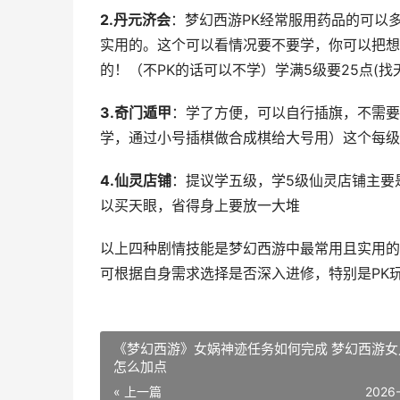
2.丹元济会
：梦幻西游PK经常服用药品的可以
实用的。这个可以看情况要不要学，你可以把想
的！（不PK的话可以不学）学满5级要25点(找
3.奇门遁甲
：学了方便，可以自行插旗，不需要
学，通过小号插棋做合成棋给大号用）这个每级
4.仙灵店铺
：提议学五级，学5级仙灵店铺主要
以买天眼，省得身上要放一大堆
以上四种剧情技能是梦幻西游中最常用且实用的
可根据自身需求选择是否深入进修，特别是PK
《梦幻西游》女娲神迹任务如何完成 梦幻西游女
怎么加点
« 上一篇
2026