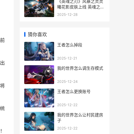
《英魂之刃》风暴之灵灵
曦花影皮肤上线 英魂之刃
位置教学
2025-12-28
猜你喜欢
前
王者怎么掉段
2025-12-21
出
我的世界怎么调生存模式
2025-12-24
将
王者怎么更换账号
2025-12-22
统
我的世界怎么让村民建房
子
2025-12-22
！