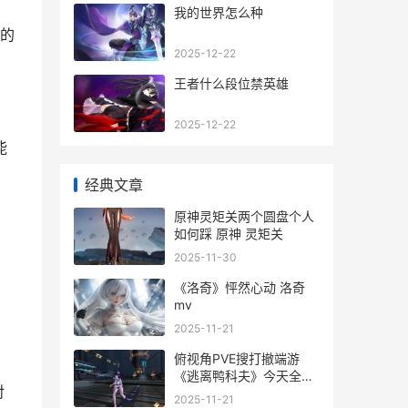
我的世界怎么种
的
2025-12-22
王者什么段位禁英雄
2025-12-22
能
经典文章
原神灵矩关两个圆盘个人
如何踩 原神 灵矩关
2025-11-30
《洛奇》怦然心动 洛奇
mv
2025-11-21
俯视角PVE搜打撤端游
《逃离鸭科夫》今天全球
对
上线 游戏俯视角
2025-11-21