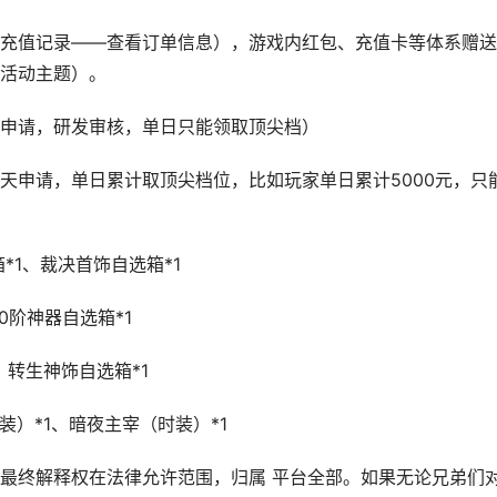
充值记录——查看订单信息），游戏内红包、充值卡等体系赠送
活动主题）。
申请，研发审核，单日只能领取顶尖档）
天申请，单日累计取顶尖档位，比如玩家单日累计5000元，只
*1、裁决首饰自选箱*1
0阶神器自选箱*1
、转生神饰自选箱*1
装）*1、暗夜主宰（时装）*1
最终解释权在法律允许范围，归属 平台全部。如果无论兄弟们