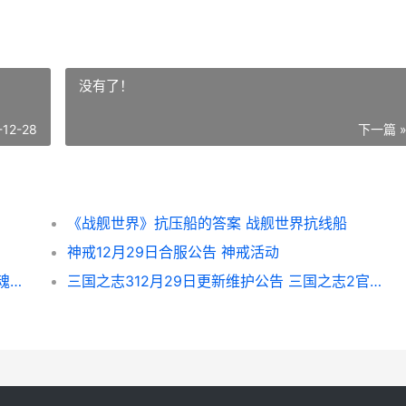
没有了！
-12-28
下一篇 
《战舰世界》抗压船的答案 战舰世界抗线船
神戒12月29日合服公告 神戒活动
《英魂之刃》风暴之灵灵曦花影皮肤上线 英魂之刃位置教学
三国之志312月29日更新维护公告 三国之志2官网