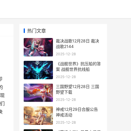
热门文章
裁决战歌12月28日 裁决
战歌2144
2025-12-28
《战舰世界》抗压船的答
案 战舰世界抗线船
2025-12-28
即
三国野望12月28日 三国
的
野望下载
现
2025-12-28
们
神戒12月29日合服公告
决
神戒活动
2025-12-28