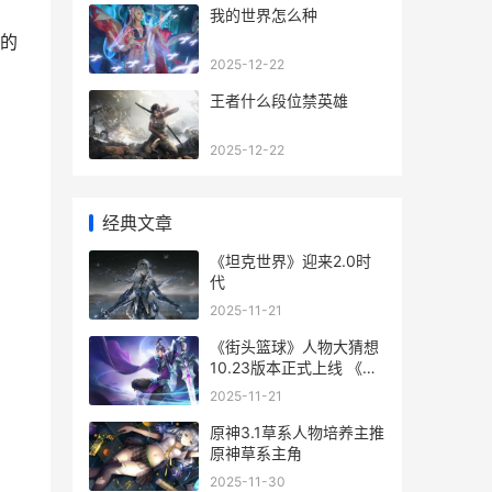
我的世界怎么种
的
2025-12-22
王者什么段位禁英雄
2025-12-22
经典文章
《坦克世界》迎来2.0时
代
2025-11-21
《街头篮球》人物大猜想
10.23版本正式上线 《街
头篮球》人物介绍
2025-11-21
原神3.1草系人物培养主推
原神草系主角
2025-11-30