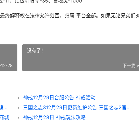
*11、顶级驯服令*35、兽魂灵*1000
最终解释权在法律允许范围，归属 平台全部。如果无论兄弟们
没有了！
-12-28
下一篇 
神戒12月29日合服公告 神戒活动
《英魂之刃》风暴之灵灵曦花影皮肤上线 英魂之刃位置教学
三国之志312月29日更新维护公告 三国之志2官网
4商城
神戒12月28日 神戒玩法攻略