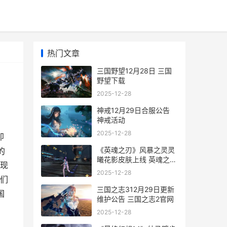
热门文章
三国野望12月28日 三国
野望下载
2025-12-28
神戒12月29日合服公告
神戒活动
2025-12-28
即
《英魂之刃》风暴之灵灵
的
曦花影皮肤上线 英魂之刃
现
位置教学
2025-12-28
们
三国之志312月29日更新
国
维护公告 三国之志2官网
2025-12-28