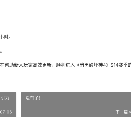
小时。
。
在帮助新人玩家高效更新，顺利进入《暗黑破坏神4》S14赛季
 引力
没有了！
-07-06
下一篇 