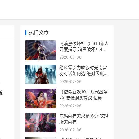
热门文章
《暗黑破坏神4》S14新人
开荒指导 暗黑破坏神4官
网
2026-07-06
绝区零引力映叙时光南宫
羽对话如何选 绝对零度
引力
2026-07-06
等
《使命召唤19：现代战争
荒
2》史低购买提议 使命召
唤19单人剧情
2026-07-06
吃鸡内存需求是多少 吃鸡
所需内存
2026-07-06