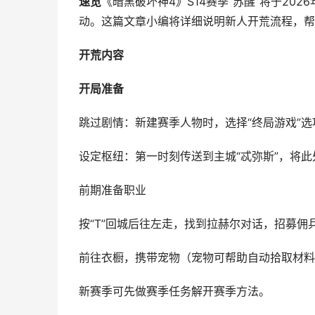
速览
《暗黑破坏神4》S14赛季“苏醒”将于20
动。这篇文章小编将详细说明新人开荒流程，帮
开荒内容
开局准备
跳过剧情：新建赛季人物时，选择“终局游戏”选
设定枢纽：第一时刻传送到主城“忒弥斯”，将
前期准备职业
按“T”回城后往左走，找到拉赫尔对话，招募佣
前往衣橱，携带宠物（宠物可帮助自动拾取材料
新赛季可先做赛季任务解开赛季方法。