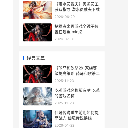
《潜水员戴夫》奥姆员工
获取指导 潜水员戴夫下载
2026-06-29
挖掘者米娜游戏全镜子位
置在哪里 mie挖
2026-07-01
经典文章
《骑马和砍杀2》家族等
级提高策略 骑马和砍杀二
2025-11-23
吃鸡游戏名称都有啥 吃鸡
的游戏名称
2025-11-23
仙境传说重生前期如何提
高战力 仙境传说换线
2026-01-22