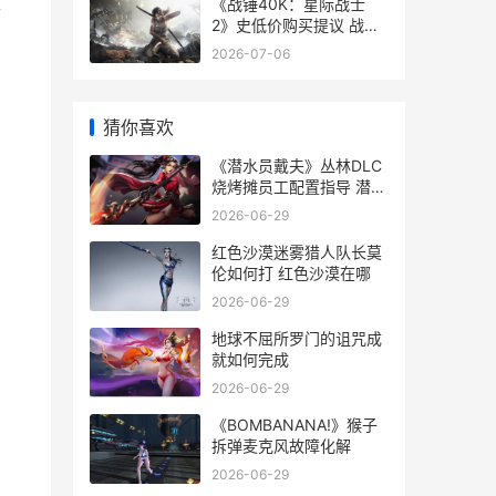
改
《战锤40K：星际战士
2》史低价购买提议 战锤
40k星际战士2好玩吗
2026-07-06
猜你喜欢
《潜水员戴夫》丛林DLC
烧烤摊员工配置指导 潜水
员戴夫安卓手机版
2026-06-29
红色沙漠迷雾猎人队长莫
伦如何打 红色沙漠在哪
2026-06-29
地球不屈所罗门的诅咒成
就如何完成
2026-06-29
《BOMBANANA!》猴子
拆弹麦克风故障化解
2026-06-29