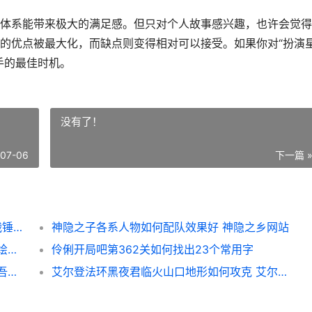
体系能带来极大的满足感。但只对个人故事感兴趣，也许会觉得
的优点被最大化，而缺点则变得相对可以接受。如果你对“扮演
手的最佳时机。
没有了！
-07-06
下一篇 
《战锤40K：星际战士2》史低价购买提议 战锤40k星际战士2好玩吗
神隐之子各系人物如何配队效果好 神隐之乡网站
《太吾绘卷：天幕心帷》前期功法主推 太吾绘卷天人捏脸
伶俐开局吧第362关如何找出23个常用字
《太吾绘卷：天幕心帷》偷窃流方法解析 太吾绘卷天蓝青怎么进化
艾尔登法环黑夜君临火山口地形如何攻克 艾尔登法环黑夜骑士位置