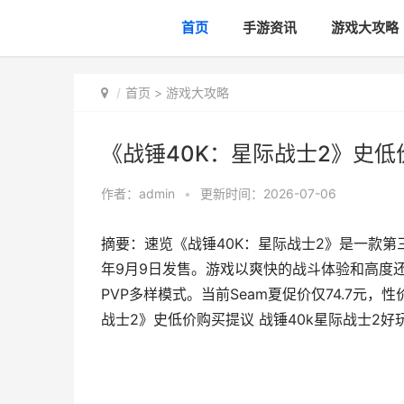
首页
手游资讯
游戏大攻略
首页
>
游戏大攻略
《战锤40K：星际战士2》史低
作者：
admin
•
更新时间：2026-07-06
摘要：速览《战锤40K：星际战士2》是一款第三
年9月9日发售。游戏以爽快的战斗体验和高度
PVP多样模式。当前Seam夏促价仅74.7元，
战士2》史低价购买提议 战锤40k星际战士2好