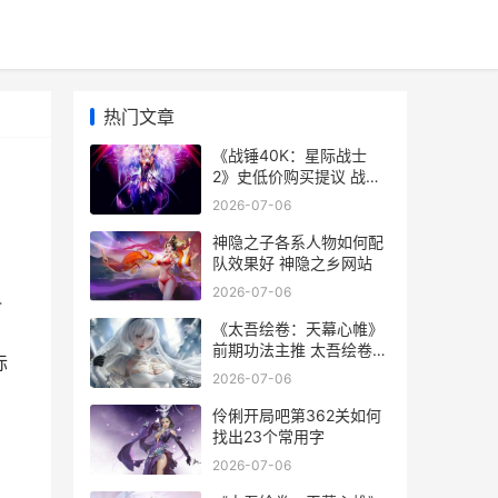
热门文章
《战锤40K：星际战士
2》史低价购买提议 战锤
40k星际战士2好玩吗
2026-07-06
神隐之子各系人物如何配
队效果好 神隐之乡网站
2026-07-06
4
《太吾绘卷：天幕心帷》
前期功法主推 太吾绘卷天
际
人捏脸
2026-07-06
伶俐开局吧第362关如何
找出23个常用字
2026-07-06