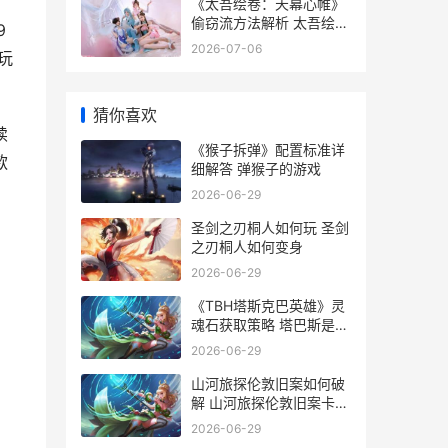
《太吾绘卷：天幕心帷》
偷窃流方法解析 太吾绘卷
9
天蓝青怎么进化
2026-07-06
玩
猜你喜欢
续
《猴子拆弹》配置标准详
款
细解答 弹猴子的游戏
2026-06-29
圣剑之刃桐人如何玩 圣剑
之刃桐人如何变身
2026-06-29
《TBH塔斯克巴英雄》灵
魂石获取策略 塔巴斯是什
么意思
2026-06-29
山河旅探伦敦旧案如何破
解 山河旅探伦敦旧案卡住
了
2026-06-29