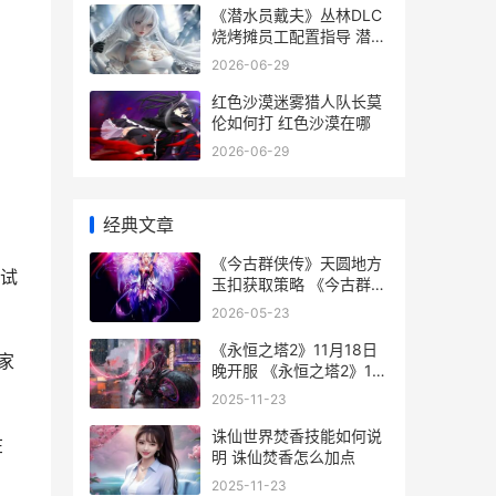
《潜水员戴夫》丛林DLC
烧烤摊员工配置指导 潜水
员戴夫安卓手机版
2026-06-29
红色沙漠迷雾猎人队长莫
伦如何打 红色沙漠在哪
2026-06-29
经典文章
《今古群侠传》天圆地方
尝试
玉扣获取策略 《今古群侠
传》新角色加点推荐
2026-05-23
《永恒之塔2》11月18日
家
晚开服 《永恒之塔2》11
章攻略
2025-11-23
诛仙世界焚香技能如何说
在
明 诛仙焚香怎么加点
2025-11-23