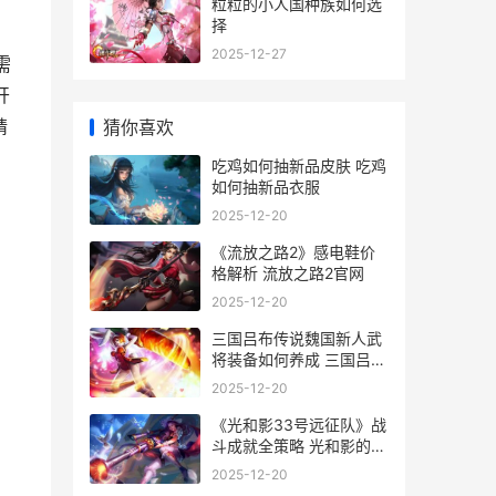
粒粒的小人国种族如何选
择
2025-12-27
需
开
精
猜你喜欢
吃鸡如何抽新品皮肤 吃鸡
如何抽新品衣服
2025-12-20
《流放之路2》感电鞋价
格解析 流放之路2官网
2025-12-20
三国吕布传说魏国新人武
将装备如何养成 三国吕布
传说魏篇
2025-12-20
《光和影33号远征队》战
斗成就全策略 光和影的传
说第一集
2025-12-20