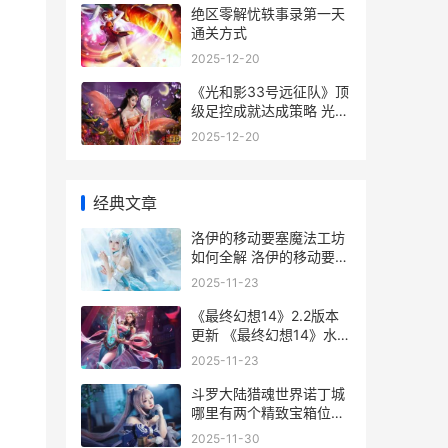
绝区零解忧轶事录第一天
通关方式
2025-12-20
《光和影33号远征队》顶
级足控成就达成策略 光和
影教材
2025-12-20
经典文章
洛伊的移动要塞魔法工坊
如何全解 洛伊的移动要塞
礼包码
2025-11-23
《最终幻想14》2.2版本
更新 《最终幻想14》水晶
世界预下载开启
2025-11-23
斗罗大陆猎魂世界诺丁城
哪里有两个精致宝箱位置
斗罗大陆猎魂世界兑换码
2025-11-30