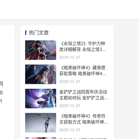
热门文章
《永恒之塔2》守护力种
类详细解答 永恒之塔2怎
么下载
2025-12-27
《暗黑破坏神4》藏骨匣
获取策略 暗黑破坏神4好
玩吗
2025-12-27
同
金铲铲之战四周年庆活动
0
主题如何玩 金铲铲之战四
尔
周年庆
2025-12-27
《暗黑破坏神4》传奇符
文获取方式 暗黑破坏神4
国服什么时候上线
2025-12-27