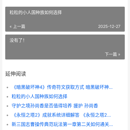
粒粒的小人国种族如何选择
« 上一篇
2025-12-27
没有了！
下一篇 »
延伸阅读
《暗黑破坏神4》传奇符文获取方式 暗黑破坏神4国服什么时候上线
粒粒的小人国种族如何选择
守护之境孙尚香是否值得培养 援护 孙尚香
《永恒之塔2》成就系统详细解答 《永恒之塔2》台服下载
新三国志曹操传典范玩法第一章第二关如何通关 新三国志曹操传论坛