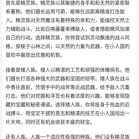
首先是精灵族。精灵族以其敏捷的身手和和天然的紧密联
系著称。他们擅长运用弓箭，能够在远距离精准打击敌
人。精灵族对天然魔法有着特殊的亲和力，能操控天然之
力辅助战斗，比如召唤藤蔓束缚敌人，或者借助微风加速
自己的行动。选择精灵族，你将尝试到灵动飘逸的战斗风
格，穿梭于山林之间，以天然的力量为武器，在小人国的
冒险中展现出优雅和机智。
接着是矮人族。矮人以精湛的工艺和顽强的体魄闻名。他
们擅长打造各种强大的武器和坚固的铠甲。矮人族在战斗
中勇往直前，凭借手中的战斧等近战武器，给予敌人沉重
打击。他们对挖掘和寻觅也有着浓厚的兴趣，能够发现隐
藏的宝藏和秘密通道。选择矮人族，你将投身于热血的近
战搏斗，用坚定不拔的意志和精湛的技艺在小人国闯出一
片天地，同时还有机会收获丰盛的财宝。
还有人族。人族一个适应性极强的种族。他们没有精灵族