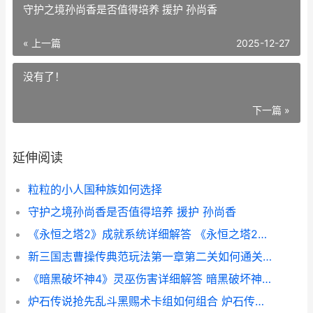
守护之境孙尚香是否值得培养 援护 孙尚香
« 上一篇
2025-12-27
没有了！
下一篇 »
延伸阅读
粒粒的小人国种族如何选择
守护之境孙尚香是否值得培养 援护 孙尚香
《永恒之塔2》成就系统详细解答 《永恒之塔2》台服下载
新三国志曹操传典范玩法第一章第二关如何通关 新三国志曹操传论坛
《暗黑破坏神4》灵巫伤害详细解答 暗黑破坏神4职业
炉石传说抢先乱斗黑赐术卡组如何组合 炉石传说抢先乱斗卡组