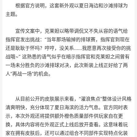
根据官方说明，这套新外观以夏日海边和沙滩排球为
主题。
宣传文案中，克莱妲以略带调侃又不失从容的语气给
指挥官发出挑战：“当年那场输掉的排球赛，指挥官到现在
还是耿耿于怀吗？哼哼，没关系……我愿意再次接受你的挑
战哦~” 这熟悉的语气似乎在暗示指挥官和克莱妲之间曾有
一场未分胜负的沙滩排球对决，此次新装上线正好给了两
人“再战一场”的机会。
从目前公开的皮肤展示来看，“濯浪焦点”整体设计风格
清爽明快，充分体现了夏日海滨的活力气息。官方同时表
示，本次外观还将提供额外橙色质量部件供玩家自在更
换，具体内容将在外观正式上线后放开查看。这意味着玩
家在拥有皮肤后，还可以通过组合不同部件实现特点化装