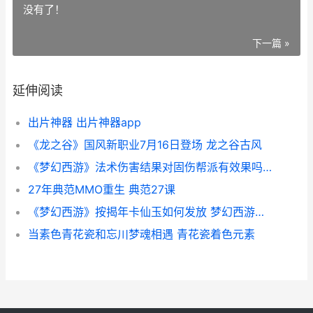
没有了！
下一篇 »
延伸阅读
出片神器 出片神器app
《龙之谷》国风新职业7月16日登场 龙之谷古风
《梦幻西游》法术伤害结果对固伤帮派有效果吗 梦幻西游法宝合成材料摆放位置
27年典范MMO重生 典范27课
《梦幻西游》按揭年卡仙玉如何发放 梦幻西游关键字快捷键
当素色青花瓷和忘川梦魂相遇 青花瓷着色元素