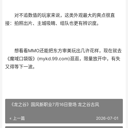
对不追数值的玩家来说，这类外观最大的爽点很直
接：拍照出片、主城吸睛、组队也更有辨识度。
想看看MMO还能把东方审美玩出几许花样，现在就去
《魔域口袋版》(mykd.99.com)逛逛，限量放开中，有失
又得等下一波。
《龙之谷》国风新职业7月16日登场 龙之谷古风
« 上一篇
2026-07-01