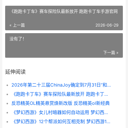
《跑跑卡丁车》赛车探险队最新放开 跑跑卡丁车手游官网
« 上一篇
2026-06-29
没有了！
下一篇 »
延伸阅读
2026年第二十三届ChinaJoy确定到7月31日“和AI同游”引领全球数字娱乐新风给 2026年第二十三周
《跑跑卡丁车》赛车探险队最新放开 跑跑卡丁车手游官网
反恐精英OL精英悬赏焕新改版 反恐精英ol新经典
《梦幻西游》女儿村暗器如何自动运用 梦幻西游女娲神迹剧情全攻略
《梦幻西游》12个帮派如何互相克制 梦幻西游129龙宫多少法伤才合格