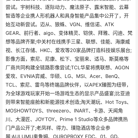
尝试。宇树科技、逐际动力、魔法原子、露米智能、云幕
智造等企业携人形机器人和具身智能产品集中公开了，开
始互动新尝试。迈从、狼蛛、VGN、维信诺、ATK
GEAR、前行者、aigo、变体精灵、铠侠、拜雅、闪迪、梵
想等品牌齐聚;中关村在线携手三星、联想、佳能、海康威
视、长江存储、HKC、爱攻等20家品牌打造科技娱乐展台;
影像方面，索尼、尼康、松下、宝丽来、适马、斯莫格等
厂商共同构建全链路影像尝试;TCL华星将携联想、AGON
爱攻、EVNIA弈威、华硕、LG、MSI、Acer、BenQ、
TCL、索尼、雷鸟等终端品牌伙伴，以APEX臻图为纽带，
为全球游戏玩家开始一场游戏生态的显示产品盛宴;比亚迪
则带来智能座舱和新能源技术创造;淘天潮玩、Hot Toys、
MOSHOWTOYS、threezero、INART、卡游、天闻角
川、大漫匠、JOYTOY、Prime 1 Studio等众多品牌携热
门产品公开了;老凤祥、得力、璞隐酒店等企业参
展;AULUMU奥鲁姆、OUROPROXY EDC、01、GD、