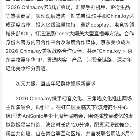
“2026 ChinaJoy云逛展”会场，汇聚手办机甲、IP衍生品
等热卖商品，实现观展选购一站式尝试;快手和ChinaJoy达
成深度合作，投入亿级流量扶持，邀约cosplay、电竞等领
域头部KOL，打造漫展Coser大闯关大型直播等方法。合作
身份为官方内容合作平台及深度合作媒体。京东美妆成为
2026 ChinaJoy美妆战略合作伙伴，共建“ChinaJoy × 京
东美妆嘉年华”IP，贯通内容—产品—消费全链路，深耕年
轻化美妆细分赛道。
次元共振，直击年轻群体娱乐新需求
2026 ChinaJoy携手幻音文化、三角喵文化推出两场
主题演唱会。8月1日，在虹口区星临天下(滨港商业中心
店)举办AniSonic星尘十周年演唱会，围绕播放量破亿的虚
拟歌姬星尘打造，演出时长约120分钟，配置沉浸式舞台、
粉丝共创墙、自在舞台等互动区域，并首发联名周边;8月2