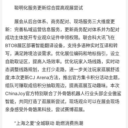
聪明化服务更新综合提高观展尝试
展会从后台体系、商务配对、现场服务三大维度更
新：完善私域运营信息服务，更新商务配对体系并为配对
成功主体放开专业观众证件申领权限。联合科大讯飞在
BTOB展区部署智能翻译设备，支持多语种实时互译和转
写，满足跨境洽谈需求。优化展位编码和地标指引，设立
自助取证区，提高入场效率。优化玩家入场线路，实时动
态调整线路规划，主打少走路，进一步关注玩家逛展舒适
度;本次更新CJ Arena方法，推出官方集卡积分活动主题，
组队可赚取成倍积分抽取周边，提高逛展互动趣味。本次
ChinaJoy官方特别联合了外骨骼机器人行业头部企业傲鲨
智能，共同打造了逛展新尝试，现场观众可以在展会现场
亲身感受外骨骼黑科技，尝试赛博逛展。
“上海之夏”全城联动 助燃消费热潮