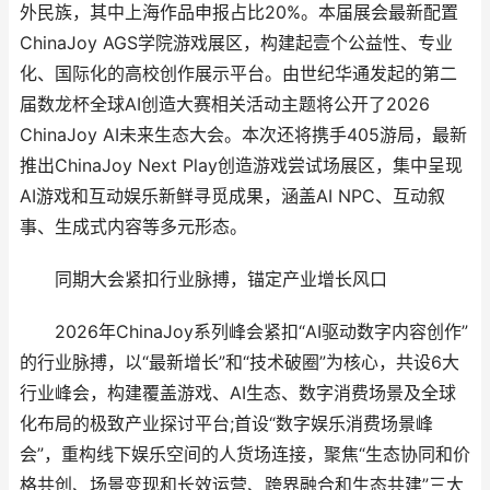
外民族，其中上海作品申报占比20%。本届展会最新配置
ChinaJoy AGS学院游戏展区，构建起壹个公益性、专业
化、国际化的高校创作展示平台。由世纪华通发起的第二
届数龙杯全球AI创造大赛相关活动主题将公开了2026
ChinaJoy AI未来生态大会。本次还将携手405游局，最新
推出ChinaJoy Next Play创造游戏尝试场展区，集中呈现
AI游戏和互动娱乐新鲜寻觅成果，涵盖AI NPC、互动叙
事、生成式内容等多元形态。
同期大会紧扣行业脉搏，锚定产业增长风口
2026年ChinaJoy系列峰会紧扣“AI驱动数字内容创作”
的行业脉搏，以“最新增长”和“技术破圈”为核心，共设6大
行业峰会，构建覆盖游戏、AI生态、数字消费场景及全球
化布局的极致产业探讨平台;首设“数字娱乐消费场景峰
会”，重构线下娱乐空间的人货场连接，聚焦“生态协同和价
格共创、场景变现和长效运营、跨界融合和生态共建”三大