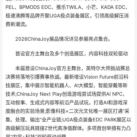
PEL、BPMODS EDC、推乐TWILA、小芒、KADA EDC、
极速沸腾等品牌齐聚UGA极点装备展区，引领高级解压消
费新潮流。
2026ChinaJoy展品情况详见参展亮点集合。
首设官方主舞台及多个创造展区，内容科技双轮驱动
本届首设ChinaJoy官方主舞台，英特尔大师挑战赛总
决赛将落地引爆赛事热诚。最新增设Vision Future前沿科
技展区，集中展示智能机器人、AI大模型、智能穿戴等新
技术;ChinaJoy Next Play创造游戏尝试场提供AI NPC、
互动叙事、生成式内容等前沿产品试玩，打造AI和游戏深
度融合的实验场景;影像科技×二次元文化唯一展区打通“采
集、处理、输出”全产业链;UGA极点装备EDC PARK展区以
高级解压玩具链接Z世代高净值群体。多项首创举措有力凸
显“内容+科技”双轮驱动战略。