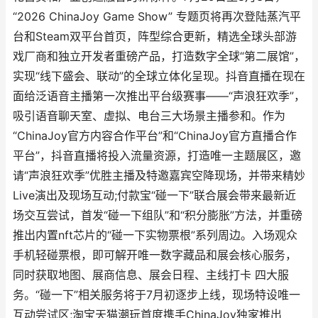
“2026 ChinaJoy Game Show” 专题页将再次登陆蒸汽平
台和Steam双平台首页，阵型综合更新，精选全球头部游
戏厂商和独立开发者重磅产品，打造数字全球“第二展馆”，
实现“线下盛会、联动”的全球立体化呈现。抖音直播在现在
面给泛语音主播第一次推出平台级赛事——“声浪狂欢季”，
吸引语音聊天室、虚拟、电台三大场景主播参和。作为
“ChinaJoy官方内容合作平台”和“ChinaJoy官方直播合作
平台”，抖音直播将投入流量资源，打造唯一主题展区，邀
请“声浪狂欢季”优胜主播及特邀嘉宾空降现场，并带来精妙
Live演出及现场互动;付款宝“碰一下”联合展会带来最新近
场交互尝试，首发“碰一下组队”和“积分膨胀”方法，并重磅
推出内置nft芯片的“碰一下实物票根”系列周边。入场观众
手机轻碰票根，即可解开唯一数字藏品和展会核心服务，
同时获取地图、展商信息、展会日程、主线打卡 四大服
务。“碰一下”相关服务将于7月初逐步上线，现场特设唯一
互动尝试区;淘宝天猫潮玩首度携手ChinaJoy独家推出