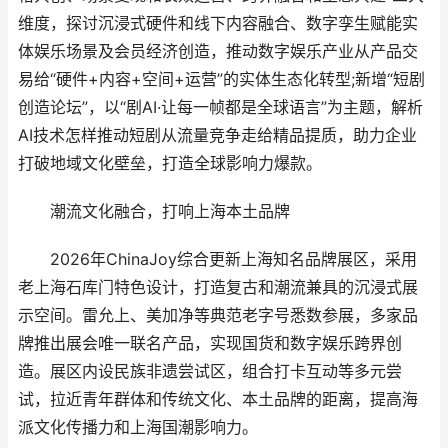
维度，探讨沉浸式硬件和线下内容融合、数字孪生赋能实
体娱乐场景及会员经济创造，推动数字娱乐产业从产品交
易给“硬件+内容+空间+运营”的实体生态化转型;新增“短剧
创造论坛”，以“剧AI·让每一帧都是全球语言”为主题，解析
AI技术怎样推动短剧从流量竞争走给精品提质，助力企业
打破地域文化壁垒，打造全球影响力爆款。
潮流文化融合，打响上海本土品牌
2026年ChinaJoy综合更新上海知名品牌展区，采用
老上海石库门特色设计，打造复古和潮流兼具的沉浸式展
示空间。雷允上、美加净等典范老字号悉数参展，多家品
牌推出展会唯一联名产品，实现国货和数字娱乐跨界创
造。展区内设民族非遗尝试区，组合打卡互动等多元尝
试，拉近青年群体和传统文化、本土品牌的距离，提高海
派文化传播力和上海国潮影响力。