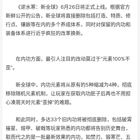
《逆水寒：新全球》6月26日将正式上线。根据官方
新鲜公开的公告，新全球将直接删除包括打造、特质、修
行点、镶嵌等在内的多个养成体系，同时对保留的内功和
装备体系进行近乎疯狂的改革换新。
在内功方面，最引人注目的改动莫过于“元素100%不
歪”。
新全球中，内功元素将从原有的5种缩减为4种，彻底
移除随机元素机制，让玩家在获取内功胚子后再也不用担
心凑周天时元素“歪掉”的难题。
和此同时，多达33个旧内功将被彻底删除，包括破霄
摧星、熔甲、破戟等玩家熟悉的内功都将告别历史舞台，
取而代之的是一批最新效果的内功，如焚刃、锻寒芒、五