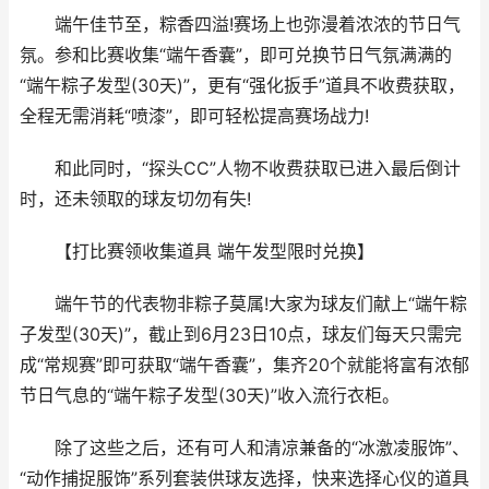
端午佳节至，粽香四溢!赛场上也弥漫着浓浓的节日气
氛。参和比赛收集“端午香囊”，即可兑换节日气氛满满的
“端午粽子发型(30天)”，更有“强化扳手”道具不收费获取，
全程无需消耗“喷漆”，即可轻松提高赛场战力!
和此同时，“探头CC”人物不收费获取已进入最后倒计
时，还未领取的球友切勿有失!
【打比赛领收集道具 端午发型限时兑换】
端午节的代表物非粽子莫属!大家为球友们献上“端午粽
子发型(30天)”，截止到6月23日10点，球友们每天只需完
成“常规赛”即可获取“端午香囊”，集齐20个就能将富有浓郁
节日气息的“端午粽子发型(30天)”收入流行衣柜。
除了这些之后，还有可人和清凉兼备的“冰激凌服饰”、
“动作捕捉服饰”系列套装供球友选择，快来选择心仪的道具