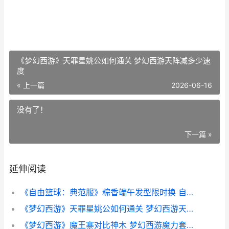
《梦幻西游》天罪星姚公如何通关 梦幻西游天阵减多少速
度
« 上一篇
2026-06-16
没有了！
下一篇 »
延伸阅读
《自由篮球：典范服》粽香端午发型限时换 自由篮球mv
《梦幻西游》天罪星姚公如何通关 梦幻西游天阵减多少速度
《梦幻西游》魔王寨对比神木 梦幻西游魔力套装属性加成表