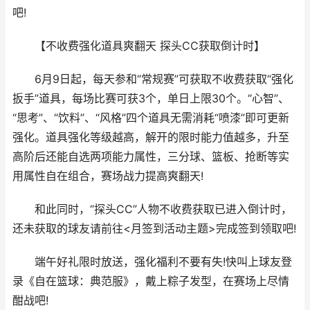
吧!
【不收费强化道具爽翻天 探头CC获取倒计时】
6月9日起，每天参和“常规赛”可获取不收费获取“强化
扳手”道具，每场比赛可获3个，单日上限30个。“心智”、
“思考”、“饮料”、“风格”四个道具无需消耗“喷漆”即可更新
强化。道具强化等级越高，解开的限时能力值越多，升至
高阶后还能自选两项能力属性，三分球、篮板、抢断等实
用属性自在组合，赛场战力提高爽翻天!
和此同时，“探头CC”人物不收费获取已进入倒计时，
还未获取的球友请前往<月签到活动主题>完成签到领取吧!
端午好礼限时放送，强化福利不要有失!快叫上球友登
录《自在篮球：典范服》，戴上粽子发型，在赛场上尽情
酣战吧!