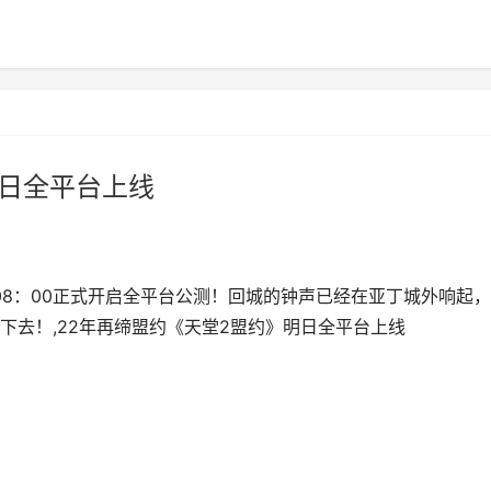
明日全平台上线
08：00正式开启全平台公测！回城的钟声已经在亚丁城外响起
下去！,22年再缔盟约《天堂2盟约》明日全平台上线