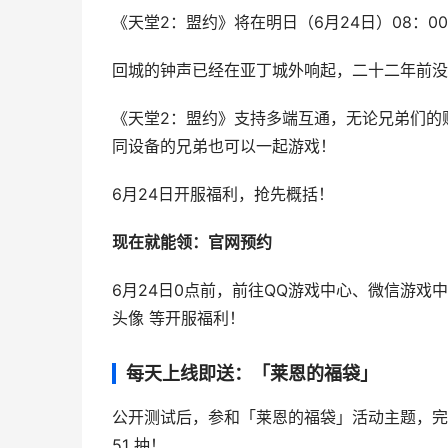
《天堂2：盟约》将在明日（6月24日）08：
回城的钟声已经在亚丁城外响起，二十二年前没
《天堂2：盟约》支持多端互通，无论兄弟们的
同设备的兄弟也可以一起游戏！
6月24日开服福利，抢先概括！
现在就能领：官网预约
6月24日0点前，前往QQ游戏中心、微信游戏中
头像 等开服福利！
每天上线即送：「莱恩的福袋」
公开测试后，参和「莱恩的福袋」活动主题，完
51 抽！