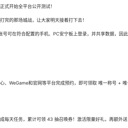
00正式开始全平台公开测试！
打完的那场城战，让大家明天接着打下去！
账号可在符合配置的手机、PC安宁板上登录，并共享数据，因
心、WeGame和官网等平台完成预约，即可领取 唯一称号 + 唯
成每天任务，累计可领 43 抽召唤券！激活限量好礼，再额外送