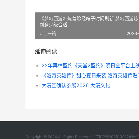
《梦幻西游》炼兽珍经啥子时间刷新 梦幻西游炼
到多少级合适
« 上一篇
2026
延伸阅读
22年再缔盟约《天堂2盟约》明日全平台上
《洛奇英雄传》甜心夏日来袭 洛奇英雄传贴
大漫匠确认参展2026 大漫文化
Copyright © 2024 All Rights Reserved.
京ICP备2025130124号-1