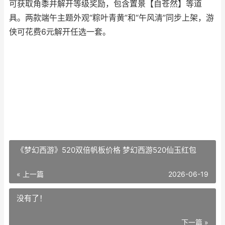
可获取角黍并解开等级奖励，包含置景【自苍然】等道
具。两款端午主题外观“粽叶青黄”和“午风清”同步上架，游
侠可花费6元解开任选一套。
《梦幻西游》520双倍帆板价格 梦幻西游520仙玉红包
« 上一篇
2026-06-19
没有了！
下一篇 »