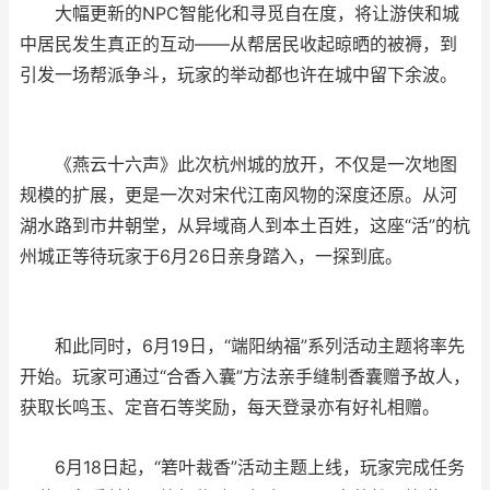
大幅更新的NPC智能化和寻觅自在度，将让游侠和城
中居民发生真正的互动——从帮居民收起晾晒的被褥，到
引发一场帮派争斗，玩家的举动都也许在城中留下余波。
《燕云十六声》此次杭州城的放开，不仅是一次地图
规模的扩展，更是一次对宋代江南风物的深度还原。从河
湖水路到市井朝堂，从异域商人到本土百姓，这座“活”的杭
州城正等待玩家于6月26日亲身踏入，一探到底。
和此同时，6月19日，“端阳纳福”系列活动主题将率先
开始。玩家可通过“合香入囊”方法亲手缝制香囊赠予故人，
获取长鸣玉、定音石等奖励，每天登录亦有好礼相赠。
6月18日起，“箬叶裁香”活动主题上线，玩家完成任务