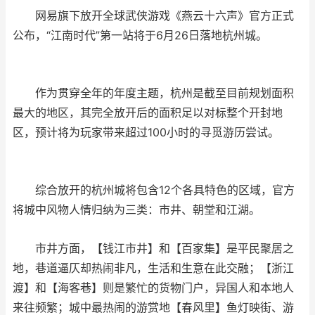
网易旗下放开全球武侠游戏《燕云十六声》官方正式
公布，“江南时代”第一站将于6月26日落地杭州城。
作为贯穿全年的年度主题，杭州是截至目前规划面积
最大的地区，其完全放开后的面积足以对标整个开封地
区，预计将为玩家带来超过100小时的寻觅游历尝试。
综合放开的杭州城将包含12个各具特色的区域，官方
将城中风物人情归纳为三类：市井、朝堂和江湖。
市井方面，【钱江市井】和【百家集】是平民聚居之
地，巷道逼仄却热闹非凡，生活和生意在此交融；【浙江
渡】和【海客巷】则是繁忙的货物门户，异国人和本地人
来往频繁；城中最热闹的游赏地【春风里】鱼灯映街、游