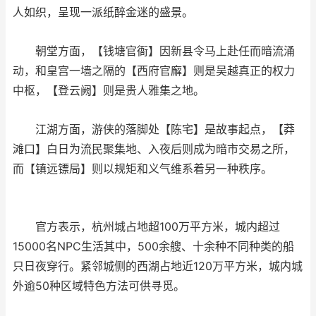
人如织，呈现一派纸醉金迷的盛景。
朝堂方面，【钱塘官衙】因新县令马上赴任而暗流涌
动，和皇宫一墙之隔的【西府官廨】则是吴越真正的权力
中枢，【登云阙】则是贵人雅集之地。
江湖方面，游侠的落脚处【陈宅】是故事起点，【莽
滩口】白日为流民聚集地、入夜后则成为暗市交易之所，
而【镇远镖局】则以规矩和义气维系着另一种秩序。
官方表示，杭州城占地超100万平方米，城内超过
15000名NPC生活其中，500余艘、十余种不同种类的船
只日夜穿行。紧邻城侧的西湖占地近120万平方米，城内城
外逾50种区域特色方法可供寻觅。