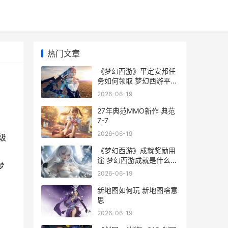
热门文章
《梦幻西游》平定安邦任
务如何领取 梦幻西游平转
区什么意思
2026-06-19
27年典范MMO新作 典范
7-7
2026-06-19
级
《梦幻西游》成就奖励用
途 梦幻西游成就是什么意
梦
思
2026-06-19
新地图如何玩 新地图啥意
思
2026-06-19