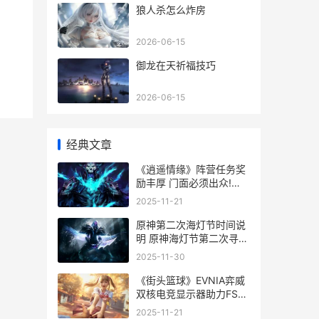
狼人杀怎么炸房
2026-06-15
御龙在天祈福技巧
2026-06-15
经典文章
《逍遥情缘》阵营任务奖
励丰厚 门面必须出众!
《逍遥情缘》给
2025-11-21
原神第二次海灯节时间说
明 原神海灯节第二次寻找
宝藏
2025-11-30
《街头篮球》EVNIA弈威
双核电竞显示器助力FSPL
职业联赛 《街头篮球》上
2025-11-21