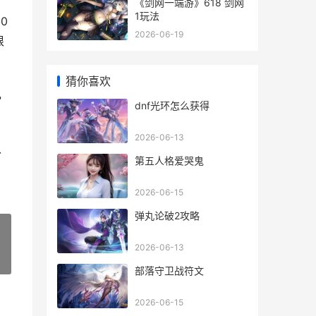
《剑网一端游》618 剑网
1玩法
0
2026-06-19
根
猜你喜欢
，
dnf光环怎么获得
2026-06-13
认
第五人格爱哭鬼
2026-06-15
弹丸论破2攻略
2026-06-13
»
部落守卫战符文
2026-06-15