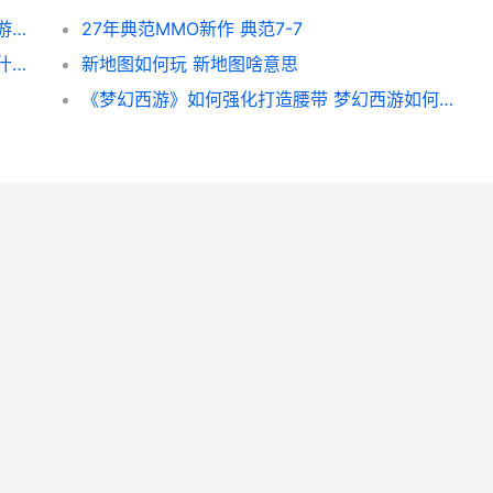
《梦幻西游》平定安邦任务如何领取 梦幻西游平转区什么意思
27年典范MMO新作 典范7-7
《梦幻西游》成就奖励用途 梦幻西游成就是什么意思
新地图如何玩 新地图啥意思
《梦幻西游》如何强化打造腰带 梦幻西游如何退出帮派