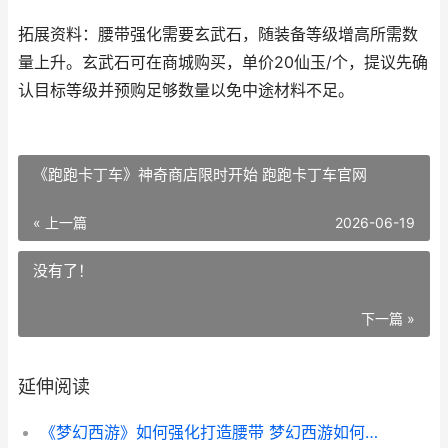
拓展资料：腰带强化需要玄武石，随装备等级增高所需数
量上升。玄武石可在商城购买，单价20仙玉/个，提议先确
认目标等级并预购足够数量以免中途材料不足。
《跑跑卡丁车》神奇商店限时开始 跑跑卡丁车官网
« 上一篇
2026-06-19
没有了！
下一篇 »
延伸阅读
《梦幻西游》如何强化打造腰带 梦幻西游如何退出帮派