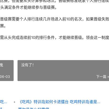
比赛，但需要从头计算参和场次。晋级赛标准玩家个人排行连续
从头满足条件才能继续参与晋级赛。
晋级赛需要个人排行连续几许场进入前10的名次，如果晋级失
赛。
需从头完成连续前10的排行条件，才能继续晋级。领会这一制
鬼
没有了！
06-03
下一篇 
《吃鸡》晋级赛段位掉落还能继续玩吗 2021吃鸡赛制
《吃鸡》特训岛如何卡进擂台 吃鸡特训岛谁是内鬼