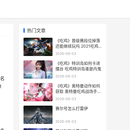
热门文章
《吃鸡》晋级赛段位掉落
还能继续玩吗 2021吃鸡
赛制
2026-06-03
《吃鸡》特训岛如何卡进
擂台 吃鸡特训岛谁是内鬼
2026-06-03
名
《吃鸡》奥特曼动作如何
掉
获取 奥特曼吃鸡战场手机
版下载
2026-06-03
赛尔号怎么打雷伊
2026-06-03