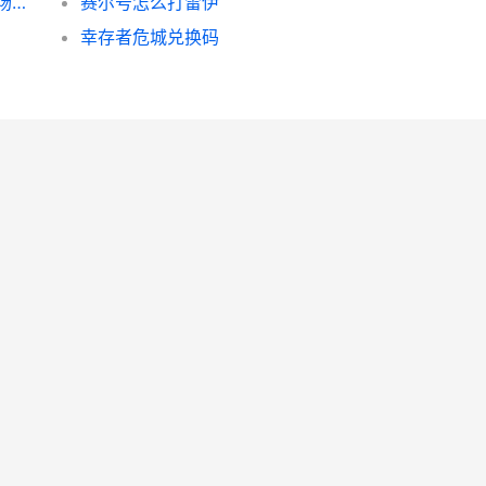
《吃鸡》奥特曼动作如何获取 奥特曼吃鸡战场手机版下载
赛尔号怎么打雷伊
幸存者危城兑换码