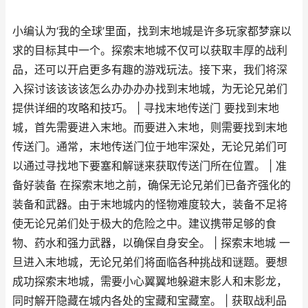
小编认为‘我的全球’里面，找到末地城是许多玩家都梦寐以
求的目标其中一个。探索末地城不仅可以获取丰厚的战利
品，还可以开启更多有趣的游戏玩法。接下来，我们将深
入探讨该该该该怎么办办办办找到末地城，为无论兄弟们
提供详细的攻略和技巧。 | 寻找末地传送门 要找到末地
城，首先需要进入末地。而要进入末地，则需要找到末地
传送门。通常，末地传送门位于地牢深处，无论兄弟们可
以通过寻找地下要塞和解谜来获取传送门所在位置。 | 准
备好装备 在探索末地之前，确保无论兄弟们已备齐强化的
装备和武器。由于末地城内的怪物难度较大，装备不足将
使无论兄弟们处于极大的危险之中。建议携带足够的食
物、药水和强力武器，以确保自身安全。 | 探索末地城 一
旦进入末地城，无论兄弟们将面临各种挑战和谜题。要想
成功探索末地城，需要小心翼翼地躲避末影人和末影龙，
同时解开隐藏在城内各处的宝藏和宝藏室。 | 获取战利品