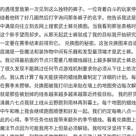
的遇境里我第一次见到这么独特的裤子。一位背着白斗的玩家停
绕着他转了好几圈然后打字询问那条裤子的名字。他告诉我这是
中满是向往立刻去网上搜索武士裤兑换图。当我看到那张表格时
这个新手望而却步。从那天起武士裤就成了我的目标我开始研究
一定要在赛季结束前得到它。 兑换图的秘密。这张兑换图来自
底端是一些魔法和装饰物中间有乐器和发型最顶端才是武士裤。
。我记得最前面的节点只需要几根蜡烛越往上越多解锁武士裤总
了很久发现不能跳过任何节点游戏机制要求你必须从下往上依次
点。我认真计算了每天能获得的蜡烛数量制定了详细的计划。每
在赛季末攒够。兑换图被我打印出来贴在墙上的地图旁边每次解
就是那些被划掉的线条越来越多越来越靠近终极目标。 我的肝
清晨六七点我就上线从云野跑到雨林再到暮土。每个地图的蜡烛
中午和晚上我会继续跑图顺便和好友一起。我们约定每晚八点一
此的心得。季节任务也给我带来额外的季节蜡烛。看着兑换图上
魔法节点因为可能我用不上但是必须解锁。我咬咬牙坚持下来。