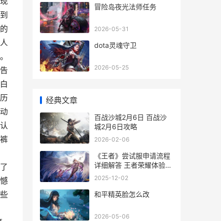
现
冒险岛夜光法师任务
到
的
2026-05-31
人
dota灵魂守卫
。
2026-05-25
告
白
历
经典文章
动
百战沙城2月6日 百战沙
认
城2月6日攻略
裤
2026-02-06
《王者》尝试服申请流程
详细解答 王者荣耀体验服
了
试玩账号
2025-12-02
憾
些
和平精英脸怎么改
2026-05-06