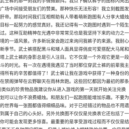
武士裤的那一刻我的手微微颤抖。我点下确认裤子的图标闪亮出
广场中间接受朋友们的赞美。那种快乐无法形容！我立刻截图发
肝帝。那段时间我们互相帮助有人带着萌新跑图有人分享大蜡烛
目标一起努力的感觉真好。我还记得有一次跑图时遇到一个陌生
过。这种互助精神在光遇中非常常见也是我坚持下来的动力之一
境的一道风景。许多新玩家会跑过来询问我裤子的来源。我耐心
新季节。武士裤搭配黑斗和矮人面具显得俏皮可爱搭配大马尾和
塔上武士裤的身影总是引人注目。它不仅是一个外观它更是一段
斗的时光。有一次在遇境我遇见了当时那位穿武士裤的前辈我主
得所有的辛苦都值得了！武士裤让我在游戏中获得了一种身份的
在禁阁弹琴在云野聊天在雨林奔跑。这些回忆都因为最初的那条
到类似的珍贵物品我建议你从进入游戏的第一天就开始关注兑换
划可以让你不浪费蜡烛。和朋友们一起跑图能增加乐趣。不要为
的世界每一张图都值得细细品味。对于已经错过的物品也不用遗
到属于自己的心头好。另外兑换图不仅仅是兑换表它还包括了一
你可能会发现更多惊喜。最重要的是享受游戏过程而不仅仅是结