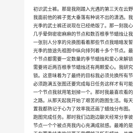
初识武士裤。那是我刚踏入光遇的第三天在云野
我面前他的裤子宽大垂落有种说不出的潇洒。我
光季的武士裤还说现在已经绝版了。那一刻我心
几乎晕倒密密麻麻的节点和数百根季节蜡烛让我
一张别人分享的兑换图看着那些节点我暗暗发誓
光季的旅途先祖图中纵向排列着十多个节点。最
个节点都需要一定数量的季节蜡烛和爱心来解锁
需要将近两百根季节蜡烛还有两颗爱心。我研究
锁。这意味着为了最终的目标我必须兑换所有节
必须跑满五张图还要完成每日任务这样才有可能
一个节点我就用笔划掉一个。那时我最喜欢看的
之路。从那天起我开始了艰苦的跑图生活。每天
置我都熟记于心为了效率我还画了蜡烛分布图。
跑图完成任务。那时我们边跑边聊天经常分享彼
节点一个个被点亮我内心充满成就感。最难的是