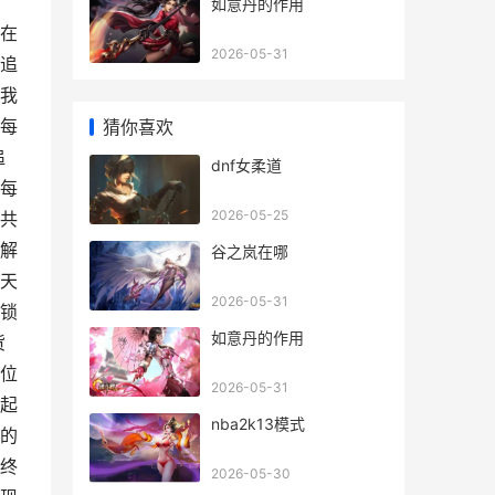
如意丹的作用
在
2026-05-31
追
我
每
猜你喜欢
追
dnf女柔道
每
2026-05-25
共
解
谷之岚在哪
天
2026-05-31
锁
如意丹的作用
货
位
2026-05-31
起
nba2k13模式
的
终
2026-05-30