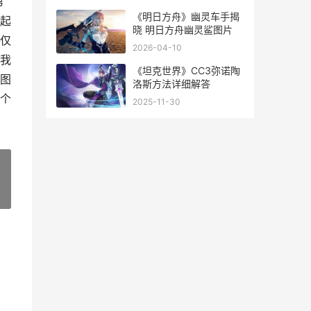
第
《明日方舟》幽灵车手揭
起
晓 明日方舟幽灵鲨图片
仅
2026-04-10
我
《坦克世界》CC3弥诺陶
图
洛斯方法详细解答
个
2025-11-30
»