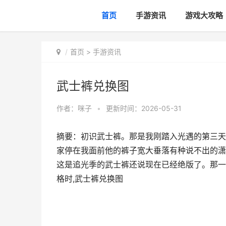
首页
手游资讯
游戏大攻略
首页
>
手游资讯
武士裤兑换图
作者：
咪子
•
更新时间：2026-05-31
摘要：初识武士裤。那是我刚踏入光遇的第三天
家停在我面前他的裤子宽大垂落有种说不出的潇
这是追光季的武士裤还说现在已经绝版了。那一
格时,武士裤兑换图