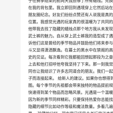
于在赛季结束的前两天我攒够了所有蜡烛。兑换
在我的背包里。我立即回到遇境穿上它然后站在
朋友圈纪念。好友们纷纷点赞还有人说我是真的
位置。我感觉光遇的玩家真的很温暖为了共同的
他带我去找了隐藏的蜡烛点那个地方我从未发现
武士裤的魅力。自从穿上武士裤我的造型成了遇
诉他们这是曾经的季节物品并鼓励他们将来参与
斗又显得潇洒飘逸。在暮土的黑水中在禁阁的高
史的见证。每次看到它我都能回想起那段为之奋
上去和他打招呼他夸我坚持了下来。那一刻我觉
同也让我结识了许多志同道合的朋友。我们一起
子而连接起来。 给新人的建议。如果你也想得
图。每个季节的先祖都会带来独特的物品提前规
快速得到某个物品而忽略风景。光遇是一个温暖
因为新的季节同样精彩。只要保持热爱你总能找
隐藏的细节比如动作等级和魔法数量。多看几遍