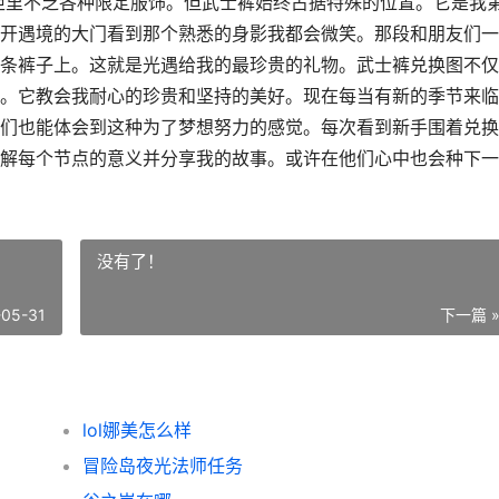
柜里不乏各种限定服饰。但武士裤始终占据特殊的位置。它是我
开遇境的大门看到那个熟悉的身影我都会微笑。那段和朋友们一
条裤子上。这就是光遇给我的最珍贵的礼物。武士裤兑换图不仅
。它教会我耐心的珍贵和坚持的美好。现在每当有新的季节来临
们也能体会到这种为了梦想努力的感觉。每次看到新手围着兑换
解每个节点的意义并分享我的故事。或许在他们心中也会种下一
没有了！
-05-31
下一篇 
lol娜美怎么样
冒险岛夜光法师任务