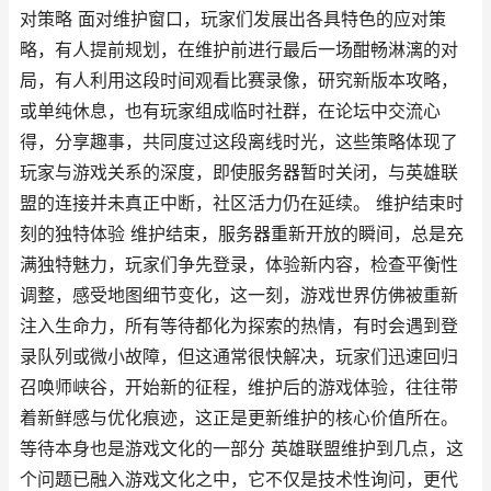
对策略 面对维护窗口，玩家们发展出各具特色的应对策
略，有人提前规划，在维护前进行最后一场酣畅淋漓的对
局，有人利用这段时间观看比赛录像，研究新版本攻略，
或单纯休息，也有玩家组成临时社群，在论坛中交流心
得，分享趣事，共同度过这段离线时光，这些策略体现了
玩家与游戏关系的深度，即使服务器暂时关闭，与英雄联
盟的连接并未真正中断，社区活力仍在延续。 维护结束时
刻的独特体验 维护结束，服务器重新开放的瞬间，总是充
满独特魅力，玩家们争先登录，体验新内容，检查平衡性
调整，感受地图细节变化，这一刻，游戏世界仿佛被重新
注入生命力，所有等待都化为探索的热情，有时会遇到登
录队列或微小故障，但这通常很快解决，玩家们迅速回归
召唤师峡谷，开始新的征程，维护后的游戏体验，往往带
着新鲜感与优化痕迹，这正是更新维护的核心价值所在。
等待本身也是游戏文化的一部分 英雄联盟维护到几点，这
个问题已融入游戏文化之中，它不仅是技术性询问，更代