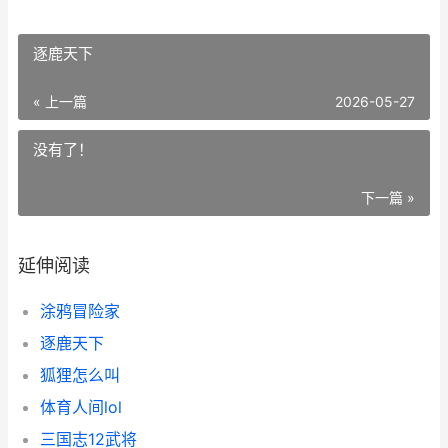
逐鹿天下
« 上一篇
2026-05-27
没有了！
下一篇 »
延伸阅读
涂鸦冒险家
逐鹿天下
狐狸怎么叫
体育人间lol
三国志12武将