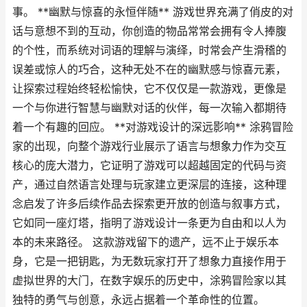
事。 **幽默与惊喜的永恒伴随** 游戏世界充满了俏皮的对
话与意想不到的互动，你创造的物品常常会拥有令人捧腹
的个性，而系统对词语的理解与演绎，时常会产生滑稽的
误差或惊人的巧合，这种无处不在的幽默感与惊喜元素，
让探索过程始终轻松愉快，它不仅仅是一款游戏，更像是
一个与你进行智慧与幽默对话的伙伴，每一次输入都期待
着一个有趣的回应。 **对游戏设计的深远影响** 涂鸦冒险
家的出现，向整个游戏行业展示了语言与想象力作为交互
核心的庞大潜力，它证明了游戏可以超越固定的代码与资
产，通过自然语言处理与玩家建立更深层的连接，这种理
念启发了许多后续作品去探索更开放的创造与叙事方式，
它如同一座灯塔，指明了游戏设计一条更为自由和以人为
本的未来路径。 这款游戏留下的遗产，远不止于娱乐本
身，它是一把钥匙，为无数玩家打开了想象力直接作用于
虚拟世界的大门，在数字娱乐的历史中，涂鸦冒险家以其
独特的勇气与创意，永远占据着一个革命性的位置。