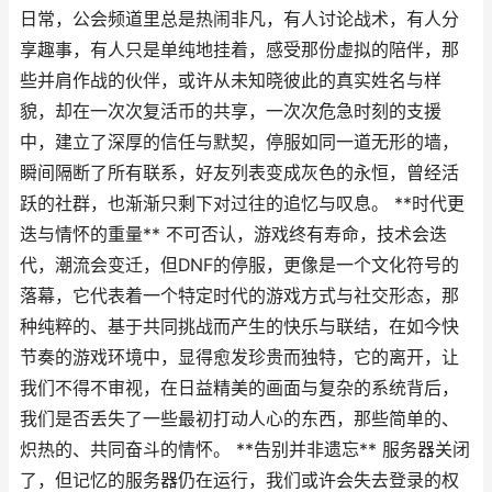
日常，公会频道里总是热闹非凡，有人讨论战术，有人分
享趣事，有人只是单纯地挂着，感受那份虚拟的陪伴，那
些并肩作战的伙伴，或许从未知晓彼此的真实姓名与样
貌，却在一次次复活币的共享，一次次危急时刻的支援
中，建立了深厚的信任与默契，停服如同一道无形的墙，
瞬间隔断了所有联系，好友列表变成灰色的永恒，曾经活
跃的社群，也渐渐只剩下对过往的追忆与叹息。 **时代更
迭与情怀的重量** 不可否认，游戏终有寿命，技术会迭
代，潮流会变迁，但DNF的停服，更像是一个文化符号的
落幕，它代表着一个特定时代的游戏方式与社交形态，那
种纯粹的、基于共同挑战而产生的快乐与联结，在如今快
节奏的游戏环境中，显得愈发珍贵而独特，它的离开，让
我们不得不审视，在日益精美的画面与复杂的系统背后，
我们是否丢失了一些最初打动人心的东西，那些简单的、
炽热的、共同奋斗的情怀。 **告别并非遗忘** 服务器关闭
了，但记忆的服务器仍在运行，我们或许会失去登录的权