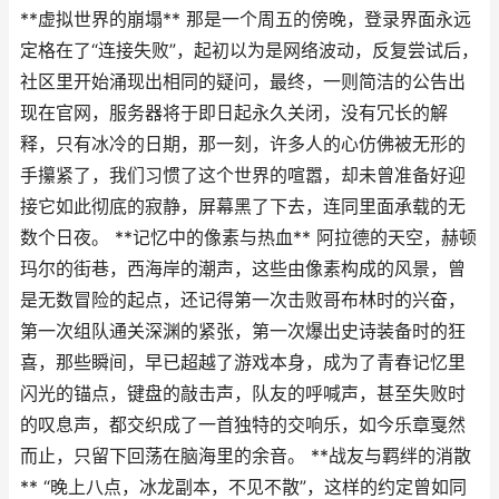
**虚拟世界的崩塌** 那是一个周五的傍晚，登录界面永远
定格在了“连接失败”，起初以为是网络波动，反复尝试后，
社区里开始涌现出相同的疑问，最终，一则简洁的公告出
现在官网，服务器将于即日起永久关闭，没有冗长的解
释，只有冰冷的日期，那一刻，许多人的心仿佛被无形的
手攥紧了，我们习惯了这个世界的喧嚣，却未曾准备好迎
接它如此彻底的寂静，屏幕黑了下去，连同里面承载的无
数个日夜。 **记忆中的像素与热血** 阿拉德的天空，赫顿
玛尔的街巷，西海岸的潮声，这些由像素构成的风景，曾
是无数冒险的起点，还记得第一次击败哥布林时的兴奋，
第一次组队通关深渊的紧张，第一次爆出史诗装备时的狂
喜，那些瞬间，早已超越了游戏本身，成为了青春记忆里
闪光的锚点，键盘的敲击声，队友的呼喊声，甚至失败时
的叹息声，都交织成了一首独特的交响乐，如今乐章戛然
而止，只留下回荡在脑海里的余音。 **战友与羁绊的消散
** “晚上八点，冰龙副本，不见不散”，这样的约定曾如同