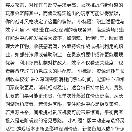
突发攻击，对操作与反应要求更高，喜欢挑战与新鲜感的
玩家会沉醉其中，而偏爱稳定输出的玩家可能觉得繁琐，
你的战斗风格决定了这里的偏好。 小标题：职业适配性与
效率考量 不同职业在两处深渊的表现各异，高速清场职业
在能源中心能发挥最大效率，如剑魂、枪炮师等，瞬间清
理大片怪物，收获感满满，依赖持续作战或机制利用的职
业，如部分法师或辅助职业，在贵族机要中或许更能展现
优势，利用场景机制对抗敌人，效率不仅看通关速度，也
看装备获取与角色成长的匹配度。 小标题：资源消耗与长
期收益权衡 进入深渊需要消耗门票与时间，能源中心通常
门票获取更易，消耗相对稳定，适合每日持续投入，贵族
机要的门票可能更珍贵，但单次掉落潜在价值更高，从长
期游玩角度看，若资源有限，专注能源中心是稳妥策略，
若资源充裕，间歇挑战贵族机要可能带来惊喜，平衡两者
投入是进阶玩家的常见思路。 小标题：版本动态与选择灵
活性 游戏版本更新会影响深渊价值，新装备加入或平衡调