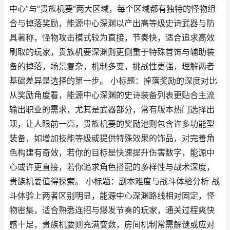
中心”与“贵族机要”两大区域，每个区域都有独特的怪物组
合与掉落奖励，能源中心深渊以产出高等级史诗武器与防
具著称，怪物攻击模式较为直接，节奏快，适合追求高效
刷取的玩家，贵族机要深渊则更侧重于特殊首饰与辅助装
备的掉落，场景复杂，机制多变，挑战性更强，理解两者
基础差异是选择的第一步。 小标题：掉落奖励的深度对比
从奖励角度看，能源中心深渊的史诗装备列表更贴合主流
输出职业的需求，尤其是武器部分，常有版本热门选择出
现，让人眼前一亮，贵族机要的奖励池则包含许多功能型
装备，如增加技能等级或提供特殊效果的饰品，对完善角
色构建有奇效，若你的目标是快速提升伤害数字，能源中
心或许更直接，若你追求角色搭配的多样性与战术深度，
贵族机要值得探索。 小标题：副本难度与战斗体验分析 战
斗体验上两者区别明显，能源中心深渊路线相对固定，怪
物密集，适合熟悉连招与爆发节奏的玩家，通关过程爽快
感十足，贵族机要则充满变数，房间机制常需解谜或应对