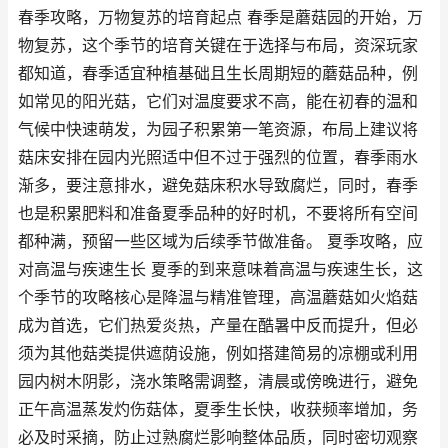
春季攻略，万物复苏的培育起点 春季是蘑菇园的开始，万
物复苏，这个季节的培育关键在于选择与布局，资深玩家
都知道，春季适宜种植基础且生长周期短的蘑菇品种，例
如常见的阳光菇，它们对温度要求不高，能在初春的温和
气候中快速萌发，为园子积累第一笔资源，布局上建议将
菇床安排在园内光照适中但不过于强烈的位置，春季雨水
渐多，要注意排水，避免菇床积水导致腐烂，同时，春季
也是积累肥料和准备夏季品种的好时机，不要将所有空间
都种满，预留一些区域为后续季节做准备。 夏季攻略，应
对高温与疾速生长 夏季的到来意味着高温与疾速生长，这
个季节的攻略核心是降温与精准管理，高温蘑菇如火焰菇
成为首选，它们热爱炎热，产量在酷暑中反而提升，但必
须为其他菇类提供遮荫设施，例如搭建简易的凉棚或利用
园内树木阴影，浇水策略需调整，清晨或傍晚进行，避免
正午高温蒸发灼伤菇体，夏季生长快，收获频率增加，务
必及时采摘，防止过熟腐烂影响整体品质，同时密切观察