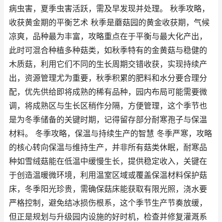
病虫害，夏季虫害活跃，需及早发现并处理。 秋季攻略，
收获黄金期的平衡艺术 秋季是蘑菇园的黄金收获期，气候
凉爽，品种最为丰富，攻略重点在于平衡与最大化产出，
此时可混合种植多种菇类，如秋季特有的金黄菇与稳健的
木质菇，利用它们不同的生长周期交错收获，实现持续产
出，资源管理尤为重要，秋季积累的肥料和水分要合理分
配，优先供给即将成熟的稀有品种，园内布局可能需要微
调，将成熟区与生长区稍作分隔，方便管理，这个季节也
是为冬季储备的关键时期，记得留存部分耐寒孢子与保温
材料。 冬季攻略，保温与持续生产的智慧 冬季严寒，攻略
的核心转向保温与维持生产，并非所有菇类休眠，耐寒品
种如雪绒菇能在低温中缓慢生长，提供稳定收入，关键在
于创造温暖微环境，利用温室区域或覆盖保温材料保护菇
床，冬季阳光珍贵，需确保菇床能获取有限光照，浇水要
严格控制，避免结冰损伤根系，这个季节生产节奏放缓，
但正是规划与升级园内设施的好时机，检查并修复灌溉系